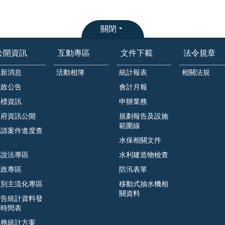
關閉
公開資訊
互動專區
文件下載
法令規章
最新消息
活動相簿
統計報表
相關法規
市政公告
會計月報
招標資訊
申辦業務
政府資訊公開
規劃報告及設施
範圍線
申請案件進度查
詢
水保相關文件
遊說法專區
水利建造物檢查
廉政專區
防汛表單
性別主流化專區
移動式抽水機相
關資料
預告統計資料發
布時間表
公務統計方案