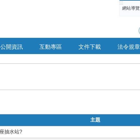
:::
網站導覽
公開資訊
互動專區
文件下載
法令規章
主題
座抽水站?