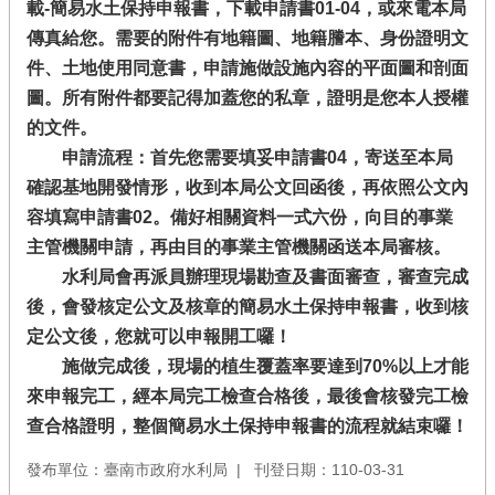
載-簡易水土保持申報書
，下載申請書01-04，或來電本局
傳真給您。需要的附件有地籍圖、地籍謄本、身份證明文
件、土地使用同意書，申請施做設施內容的平面圖和剖面
圖。所有附件都要記得加蓋您的私章，證明是您本人授權
的文件。
申請流程：首先您需要填妥申請書04，寄送至本局
確認基地開發情形，收到本局公文回函後，再依照公文內
容填寫申請書02。備好相關資料一式六份，向目的事業
主管機關申請，再由目的事業主管機關函送本局審核。
水利局會再派員辦理現場勘查及書面審查，審查完成
後，會發核定公文及核章的簡易水土保持申報書，收到核
定公文後，您就可以申報開工囉！
施做完成後，現場的植生覆蓋率要達到70%以上才能
來申報完工，經本局完工檢查合格後，最後會核發完工檢
查合格證明，整個簡易水土保持申報書的流程就結束囉！
發布單位：臺南市政府水利局
刊登日期：110-03-31