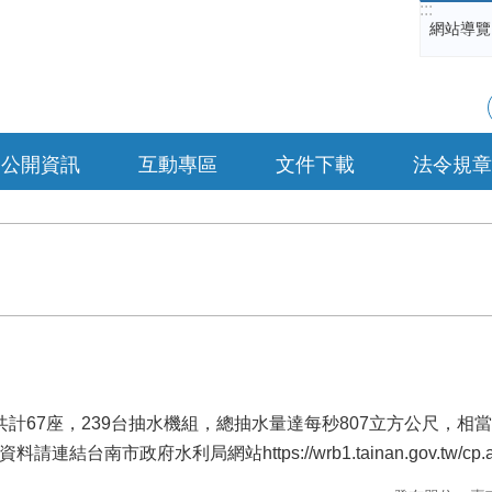
:::
網站導覽
公開資訊
互動專區
文件下載
法令規章
共計67座，239台抽水機組，總抽水量達每秒807立方公尺，
。詳細資料請連結台南市政府水利局網站
https://wrb1.tainan.gov.tw/c