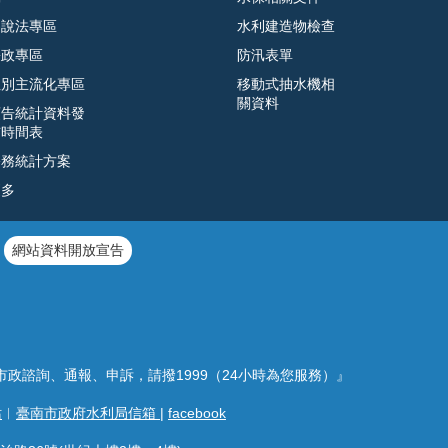
遊說法專區
水利建造物檢查
廉政專區
防汛表單
性別主流化專區
移動式抽水機相
關資料
預告統計資料發
布時間表
公務統計方案
更多
網站資料開放宣告
市政諮詢、通報、申訴，請撥1999（24小時為您服務）』
站
︱
臺南市政府水利局信箱
|
facebook