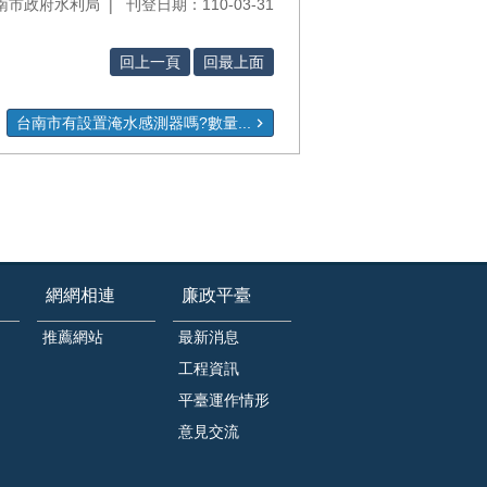
南市政府水利局
刊登日期：110-03-31
回上一頁
回最上面
台南市有設置淹水感測器嗎?數量...
網網相連
廉政平臺
推薦網站
最新消息
工程資訊
平臺運作情形
意見交流