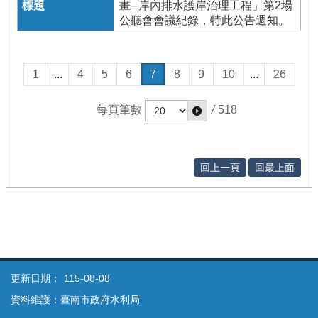
畫─岸內排水護岸治理工程」第2場
公聽會會議紀錄，特此公告週知。
1
...
4
5
6
7
8
9
10
...
26
每頁筆數
/
518
回上一頁
回最上面
更新日期：
115-08-08
資料維護：臺南市政府水利局