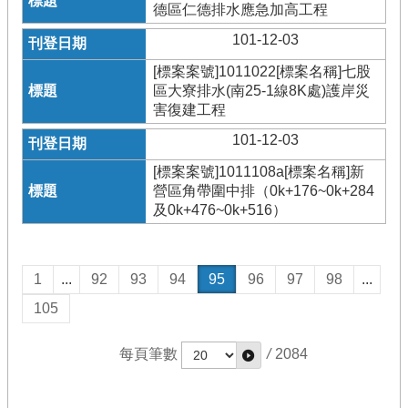
德區仁德排水應急加高工程
101-12-03
[標案案號]1011022[標案名稱]七股
區大寮排水(南25-1線8K處)護岸災
害復建工程
101-12-03
[標案案號]1011108a[標案名稱]新
營區角帶圍中排（0k+176~0k+284
及0k+476~0k+516）
1
...
92
93
94
95
96
97
98
...
105
每頁筆數
/
2084