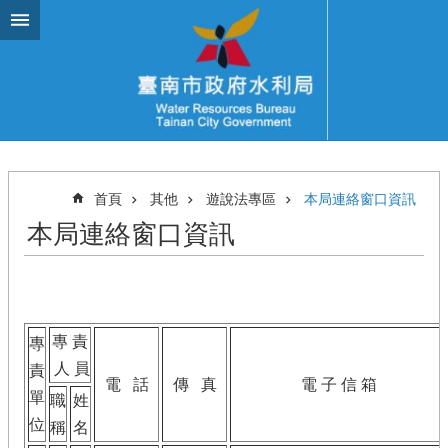
跳到主要內容區塊
首頁
其他
遊說法專區
本局連絡窗口資訊
本局連絡窗口資訊
專
責
專
人 員
責
電
話
傳
真
電
子 信 箱
單
職
姓
位
稱
名