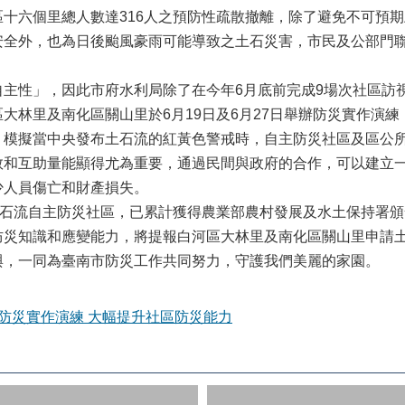
十六個里總人數達316人之預防性疏散撤離，除了避免不可預
安全外，也為日後颱風豪雨可能導致之土石災害，市民及公部門
主性」，因此市府水利局除了在今年6月底前完成9場次社區訪視
大林里及南化區關山里於6月19日及6月27日舉辦防災實作演
，模擬當中央發布土石流的紅黃色警戒時，自主防災社區及區公
救和互助量能顯得尤為重要，通過民間與政府的合作，可以建立
少人員傷亡和財產損失。
土石流自主防災社區，已累計獲得農業部農村發展及水土保持署頒
防災知識和應變能力，將提報白河區大林里及南化區關山里申請
與，一同為臺南市防災工作共同努力，守護我們美麗的家園。
防災實作演練 大幅提升社區防災能力