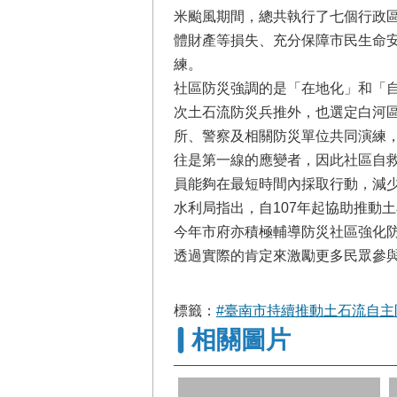
米颱風期間，總共執行了七個行政區
體財產等損失、充分保障市民生命
練。
社區防災強調的是「在地化」和「自
次土石流防災兵推外，也選定白河區
所、警察及相關防災單位共同演練
往是第一線的應變者，因此社區自
員能夠在最短時間內採取行動，減
水利局指出，自107年起協助推動
今年市府亦積極輔導防災社區強化
透過實際的肯定來激勵更多民眾參
標籤：
#臺南市持續推動土石流自主
相關圖片