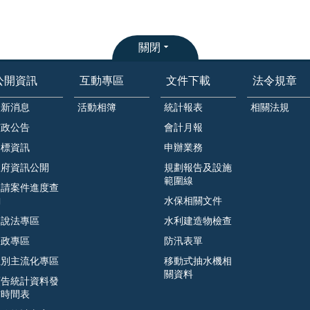
關閉
公開資訊
互動專區
文件下載
法令規章
最新消息
活動相簿
統計報表
相關法規
市政公告
會計月報
招標資訊
申辦業務
政府資訊公開
規劃報告及設施
範圍線
申請案件進度查
詢
水保相關文件
遊說法專區
水利建造物檢查
廉政專區
防汛表單
性別主流化專區
移動式抽水機相
關資料
預告統計資料發
布時間表