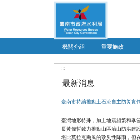
跳到主要內容區塊
機關介紹
重要施政
:::
最新消息
臺南市持續推動土石流自主防災實作
臺灣地形特殊，加上地震頻繁和季
長黃偉哲致力推動山區治山防洪建設
堪比莫拉克颱風的致災性降雨，但