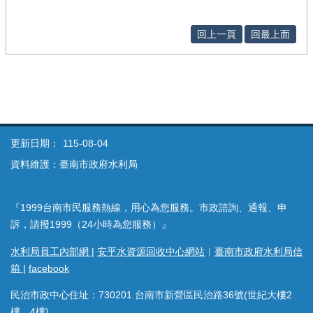
回上一頁
回最上面
更新日期：
115-08-04
資料維護：臺南市政府水利局
『1999台南市民服務熱線，用心為您服務。市政諮詢、通報、申
訴，請撥1999（24小時為您服務）』
水利局員工內部網
|
安平水資源回收中心網站
︱
臺南市政府水利局信
箱
|
facebook
民治市政中心住址：730201 台南市新營區民治路36號(世紀大樓2
樓、4樓)