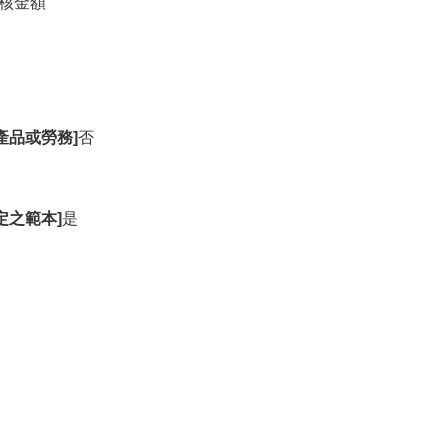
核金額
產品或勞務]
否
定之範本]
是