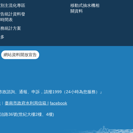
性別主流化專區
移動式抽水機相
關資料
預告統計資料發
布時間表
公務統計方案
更多
網站資料開放宣告
市政諮詢、通報、申訴，請撥1999（24小時為您服務）』
站
︱
臺南市政府水利局信箱
|
facebook
治路36號(世紀大樓2樓、4樓)