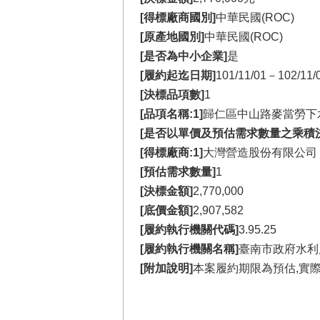
[得標廠商國別]
中華民國(ROC)
[原產地國別]
中華民國(ROC)
[是否為中小企業]
是
[履約起迄日期]
101/11/01－102/11/
[決標品項數]
1
[品項名稱:1]
歸仁區中山路麥當勞下
[是否以單價及預估需求數量之乘積
[得標廠商:1]
大灣營造股份有限公司
[預估需求數量]
1
[決標金額]
2,770,000
[底價金額]
2,907,582
[履約執行機關代碼]
3.95.25
[履約執行機關名稱]
臺南市政府水利
[附加說明]
本案履約期限為預估,實