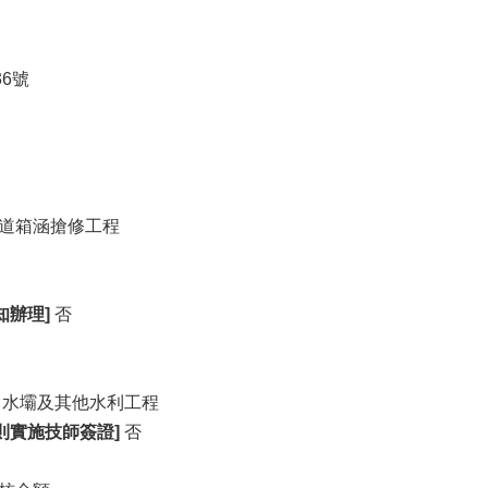
6號
道箱涵搶修工程
知辦理]
否
、水壩及其他水利工程
則實施技師簽證]
否