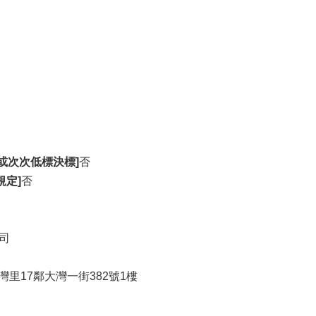
或次次低標決標]
否
規定]
否
司
灣里17鄰大灣一街382號1樓