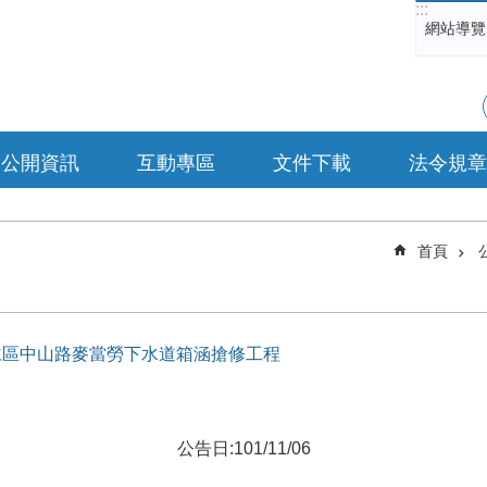
:::
網站導覽
公開資訊
互動專區
文件下載
法令規章
首頁
稱]歸仁區中山路麥當勞下水道箱涵搶修工程
公告日:101/11/06