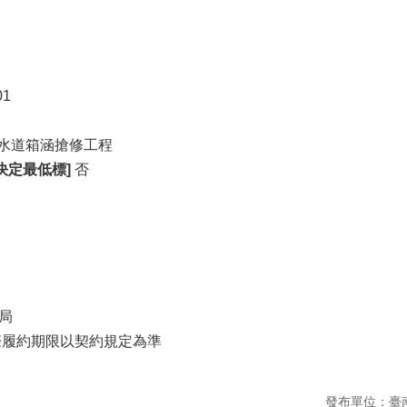
01
水道箱涵搶修工程
決定最低標]
否
局
際履約期限以契約規定為準
發布單位：臺