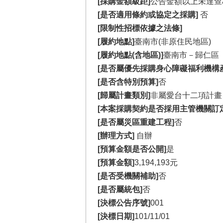
[採購金額級距]
公告金額以上未達查
[是否適用條約或協定之採購]
否
[限制性招標依據之法條]
[履約地點]
臺南市(非原住民地區)
[履約地點(含地區)]
臺南市－歸仁區
[是否屬優先採購身心障礙福利機構
[是否含特別預算]
否
[歸屬計畫類別]
非屬愛台十二項計畫
[本案採購契約是否採用主管機關訂
[是否屬災區重建工程]
否
[辦理方式]
自辦
[預算金額是否公開]
是
[預算金額]
3,194,193元
[是否受機關補助]
否
[是否屬統包]
否
[決標公告序號]
001
[決標日期]
101/11/01