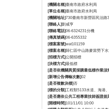
[機關名稱]
臺南市政府水利局
[單位名稱]
臺南市政府水利局
[機關地址]
730臺南市新營區民治路3
[聯絡人]
劉咸亨
[聯絡電話]
06-6324231分機
[傳真號碼]
06-6355332
[標案案號]
wat101159
[標案名稱]
歸仁區中山路麥當勞下水
[招標方式]
公開招標
[決標方式]
最低標
[是否依機關異質採購最低標作業須
[新增公告傳輸次數]
02
[是否複數決標]
否
[標的分類]
工程類5133水道、海港
[是否應依公共工程專業技師簽證規
[開標時間]
101/11/01 10:00