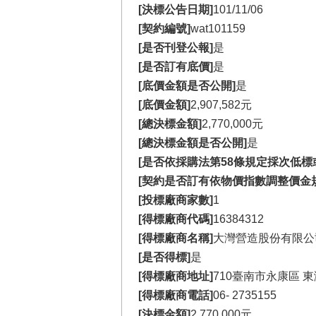
[決標公告日期]
101/11/06
[契約編號]
wat101159
[是否刊登公報]
是
[是否訂有底價]
是
[底價金額是否公開]
是
[底價金額]
2,907,582元
[總決標金額]
2,770,000元
[總決標金額是否公開]
是
[是否依採購法第58條規定採次低標
[契約是否訂有依物價指數調整價金
[投標廠商家數]
1
[得標廠商代碼]
16384312
[得標廠商名稱]
大灣營造股份有限公
[是否得標]
是
[得標廠商地址]
710臺南市永康區 東
[得標廠商電話]
06-
2735155
[決標金額]
2,770,000元