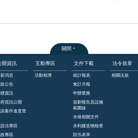
關閉
公開資訊
互動專區
文件下載
法令規章
最新消息
活動相簿
統計報表
相關法規
市政公告
會計月報
招標資訊
申辦業務
政府資訊公開
規劃報告及設施
範圍線
申請案件進度查
詢
水保相關文件
遊說法專區
水利建造物檢查
廉政專區
防汛表單