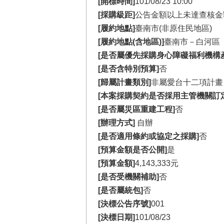
[開標時間]
101/08/23 10:00
[採購級距]
公告金額以上未達查核金
[履約地點]
臺南市(非原住民地區)
[履約地點(含地區)]
臺南市－白河區
[是否屬優先採購身心障礙福利機構
[是否含特別預算]
否
[歸屬計畫類別]
非屬愛台十二項計畫
[本案採購契約是否採用主管機關訂
[是否屬災區重建工程]
否
[辦理方式]
自辦
[是否適用條約或協定之採購]
否
[預算金額是否公開]
是
[預算金額]
4,143,333元
[是否受機關補助]
否
[是否屬統包]
否
[決標公告序號]
001
[決標日期]
101/08/23