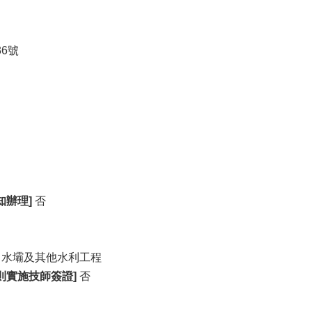
6號
知辦理]
否
、水壩及其他水利工程
則實施技師簽證]
否