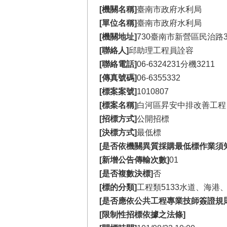
[機關名稱]
臺南市政府水利局
[單位名稱]
臺南市政府水利局
[機關地址]
730臺南市新營區民治路3
[聯絡人]
邱助理工程員詮容
[聯絡電話]
06-6324231分機3211
[傳真號碼]
06-6355332
[標案案號]
1010807
[標案名稱]
白河區昇安中排改善工程
[招標方式]
公開招標
[決標方式]
最低標
[是否依機關異質採購最低標作業須
[新增公告傳輸次數]
01
[是否複數決標]
否
[標的分類]
工程類5133水道、海港
[是否應依公共工程專業技師簽證規
[限制性招標依據之法條]