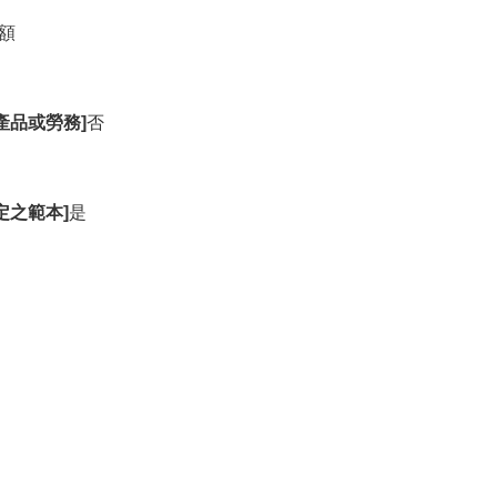
額
產品或勞務]
否
定之範本]
是