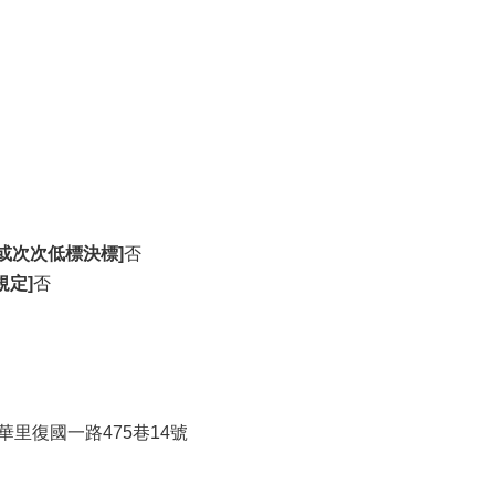
或次次低標決標]
否
規定]
否
華里復國一路475巷14號