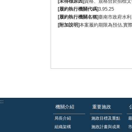
[未得標原因]
資格、規格合於招標文
[履約執行機關代碼]
3.95.25
[履約執行機關名稱]
臺南市政府水利
[附加說明]
本案履約期限為預估,實
:::
機關介紹
重要施政
局長介紹
施政目標及重點
組織架構
施政計畫與成果