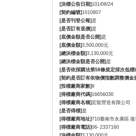
[決標公告日期]
101/08/24
[契約編號]
1010807
[是否刊登公報]
是
[是否訂有底價]
是
[底價金額是否公開]
是
[底價金額]
3,500,000元
[總決標金額]
3,130,000元
[總決標金額是否公開]
是
[是否依採購法第58條規定採次低標
[契約是否訂有依物價指數調整價金
[投標廠商家數]
9
[得標廠商代碼]
16656030
[得標廠商名稱]
宏龍營造有限公司
[是否得標]
是
[得標廠商地址]
710臺南市永康區 復
[得標廠商電話]
06-
2337160
[決標金額]
3,130,000元