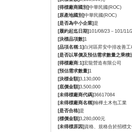
[得標廠商國別]
中華民國(ROC)
[原產地國別]
中華民國(ROC)
[是否為中小企業]
是
[履約起迄日期]
101/08/23－101/11/
[決標品項數]
1
[品項名稱:1]
白河區昇安中排改善工
[是否以單價及預估需求數量之乘積
[得標廠商:1]
宏龍營造有限公司
[預估需求數量]
1
[決標金額]
3,130,000
[底價金額]
3,500,000
[未得標廠商代碼]
36617084
[未得標廠商名稱]
翰樺土木包工業
[是否合格]
是
[標價金額]
3,280,000元
[未得標原因]
資格、規格合於招標文