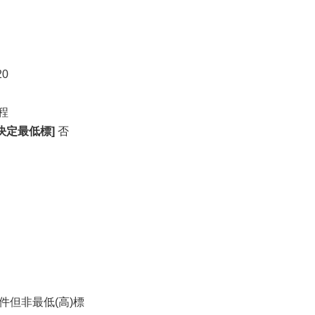
20
程
決定最低標]
否
件但非最低(高)標