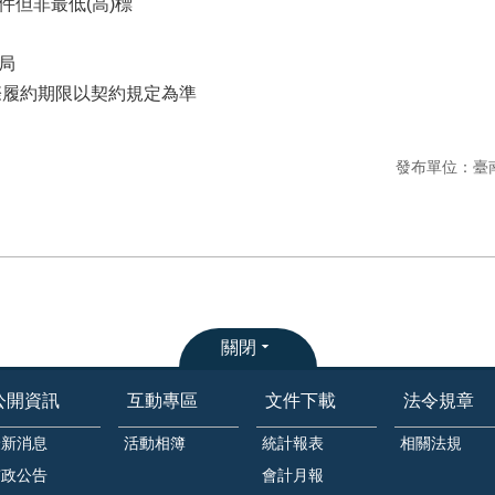
件但非最低(高)標
局
際履約期限以契約規定為準
發布單位：臺
關閉
公開資訊
互動專區
文件下載
法令規章
最新消息
活動相簿
統計報表
相關法規
市政公告
會計月報