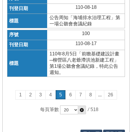
110-08-18
公告周知「海埔排水治理工程」第
一場公聽會會議紀錄
100
110-08-17
110年8月5日「前瞻基礎建設計畫
─柳營區八老爺滯洪池新建工程」
第1場公聽會會議紀錄，特此公告
週知。
1
2
3
4
5
6
7
8
...
26
每頁筆數
/
518