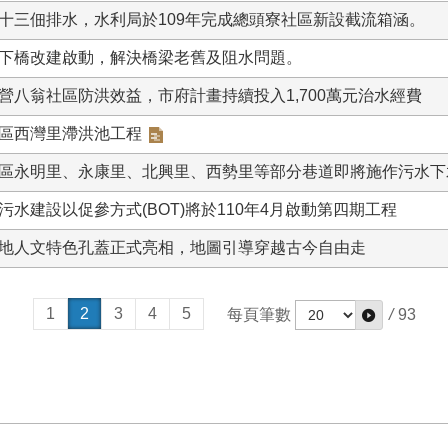
十三佃排水，水利局於109年完成總頭寮社區新設截流箱涵。
下橋改建啟動，解決橋梁老舊及阻水問題。
營八翁社區防洪效益，市府計畫持續投入1,700萬元治水經費
區西灣里滯洪池工程
區永明里、永康里、北興里、西勢里等部分巷道即將施作污水下
污水建設以促參方式(BOT)將於110年4月啟動第四期工程
地人文特色孔蓋正式亮相，地圖引導穿越古今自由走
1
2
3
4
5
每頁筆數
/
93