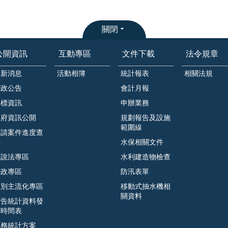
關閉
公開資訊
互動專區
文件下載
法令規章
最新消息
活動相簿
統計報表
相關法規
市政公告
會計月報
招標資訊
申辦業務
政府資訊公開
規劃報告及設施
範圍線
申請案件進度查
詢
水保相關文件
遊說法專區
水利建造物檢查
廉政專區
防汛表單
性別主流化專區
移動式抽水機相
關資料
預告統計資料發
布時間表
公務統計方案