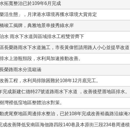
水拓寬整治已於109年6月完成
樂活生態」，月津港水環境再獲水環境大賞肯定
橋竣工揭牌，典雅地景串接秀綠水岸
治水 雨水下水道與區域排水工程雙管齊下
區長榮路雨水下水道施工，市長黃偉哲請用路人小心並提早改道
排水上游瓶頸段，水利局加速推動改善。
長榮路雨水分流箱涵
改善工程，水利局排除困難於108年12月底完工。
9年完成新建仁德特27號道路雨水下水道 ，改善後壁厝地區排水。
樹灣裡低窪地區整體治水對策。
動虎尾寮地區周邊排水整治，已於108年完成改善裕義路沿線淹
年完成改善降低安南區海佃路四段140巷及本原街三段234巷周邊