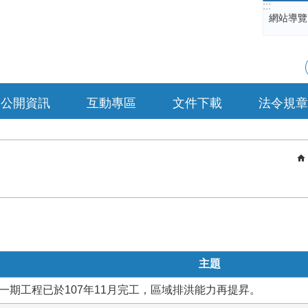
:::
網站導覽
公開資訊
互動專區
文件下載
法令規章
主題
一期工程已於107年11月完工，區域排洪能力再提昇。