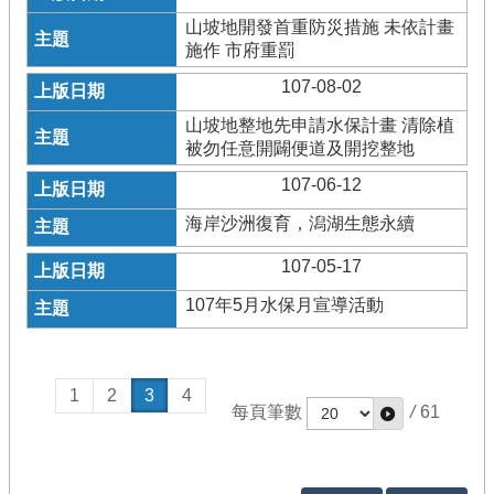
山坡地開發首重防災措施 未依計畫
施作 市府重罰
107-08-02
山坡地整地先申請水保計畫 清除植
被勿任意開闢便道及開挖整地
107-06-12
海岸沙洲復育，潟湖生態永續
107-05-17
107年5月水保月宣導活動
1
2
3
4
每頁筆數
/
61