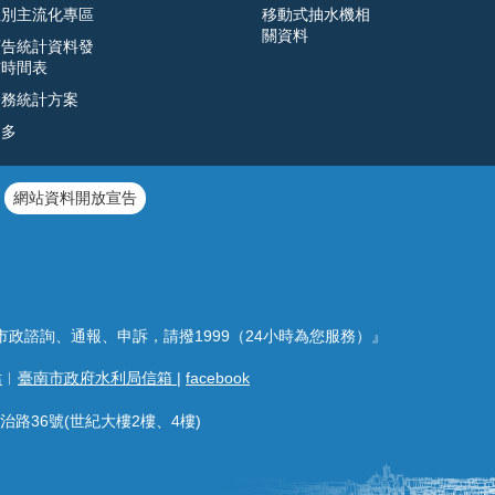
性別主流化專區
移動式抽水機相
關資料
預告統計資料發
布時間表
公務統計方案
更多
網站資料開放宣告
市政諮詢、通報、申訴，請撥1999（24小時為您服務）』
站
︱
臺南市政府水利局信箱
|
facebook
治路36號(世紀大樓2樓、4樓)