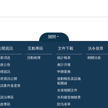
關閉
公開資訊
互動專區
文件下載
法令規章
最新消息
活動相簿
統計報表
相關法規
市政公告
會計月報
招標資訊
申辦業務
政府資訊公開
規劃報告及設施
範圍線
申請案件進度查
詢
水保相關文件
遊說法專區
水利建造物檢查
廉政專區
防汛表單