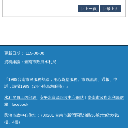
回上一頁
回最上面
更新日期：
115-08-08
資料維護：臺南市政府水利局
『1999台南市民服務熱線，用心為您服務。市政諮詢、通報、申
訴，請撥1999（24小時為您服務）』
水利局員工內部網
|
安平水資源回收中心網站
︱
臺南市政府水利局信
箱
|
facebook
民治市政中心住址：730201 台南市新營區民治路36號(世紀大樓2
樓、4樓)