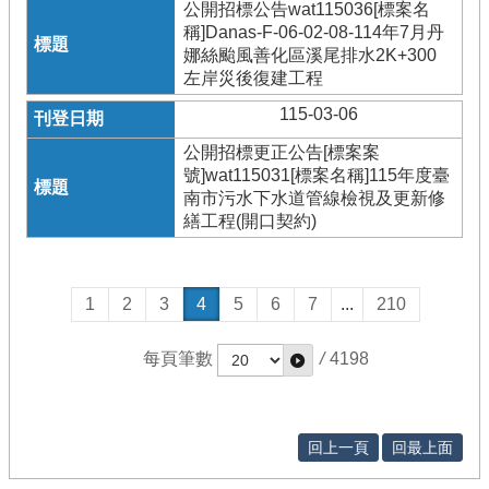
公開招標公告wat115036[標案名
稱]Danas-F-06-02-08-114年7月丹
娜絲颱風善化區溪尾排水2K+300
左岸災後復建工程
115-03-06
公開招標更正公告[標案案
號]wat115031[標案名稱]115年度臺
南市污水下水道管線檢視及更新修
繕工程(開口契約)
1
2
3
4
5
6
7
...
210
每頁筆數
/
4198
回上一頁
回最上面