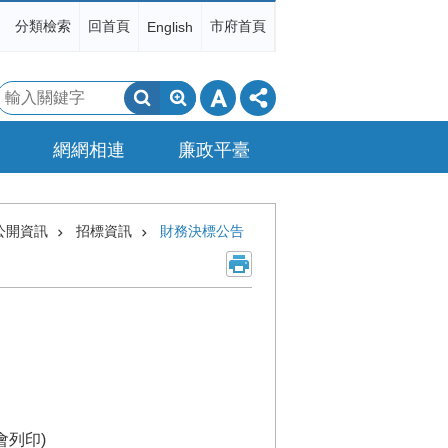
分類檢索
回首頁
市府首頁
English
搜
尋
網網相連
廉政平臺
公開資訊
招標資訊
財務決標公告
案
列印)