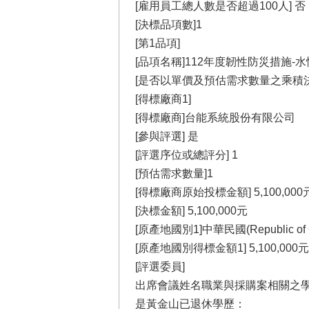
[雇用員工總人數是否超過100人] 否
[決標品項數]1
[第1品項]
[品項名稱]112年度韌性防災措施
[是否以單價及預估需求數量之乘積決
[得標廠商1]
[得標廠商]台能系統股份有限公司
[參與評選] 是
[評選序位或總評分] 1
[預估需求數量]1
[得標廠商原始投標金額] 5,100,000
[決標金額] 5,100,000元
[原產地國別1]中華民國(Republic of Ch
[原產地國別得標金額1] 5,100,000元
[評選委員]
出席會議姓名職業與採購案相關之
是黃金山已退休學歷：