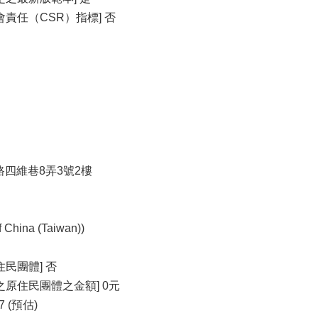
責任（CSR）指標] 否
正路四維巷8弄3號2樓
ina (Taiwan))
民團體] 否
原住民團體之金額] 0元
7 (預估)