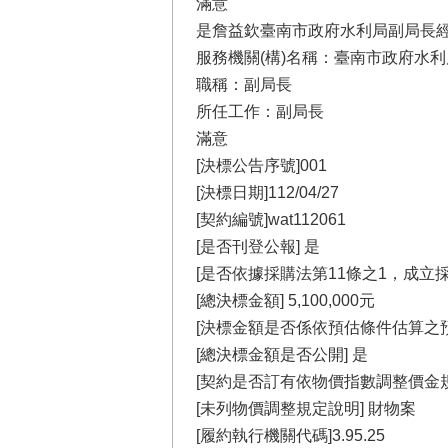
滿意
是詹益欽臺南市政府水利局副局長經
服務機關(構)名稱：臺南市政府水利
職稱：副局長
所任工作：副局長
滿意
[決標公告序號]001
[決標日期]112/04/27
[契約編號]wat112061
[是否刊登公報] 是
[是否依據採購法第11條之1，成立
[總決標金額] 5,100,000元
[決標金額是否係依預估條件估算之預
[總決標金額是否公開] 是
[契約是否訂有依物價指數調整價金規
[未列物價調整規定說明] 財物案
[履約執行機關代碼]3.95.25