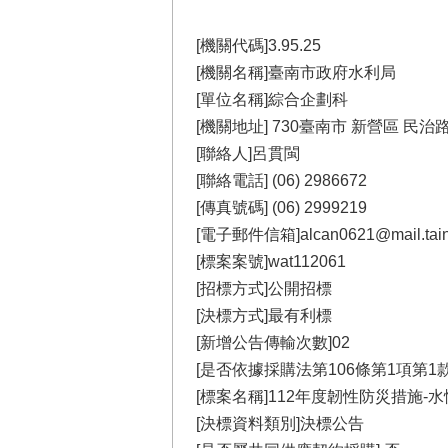
[機關代碼]3.95.25
[機關名稱]臺南市政府水利局
[單位名稱]綜合企劃科
[機關地址] 730臺南市 新營區 民治
[聯絡人]呂貫閩
[聯絡電話] (06) 2986672
[傳真號碼] (06) 2999219
[電子郵件信箱]alcan0621@mail.taina
[標案案號]wat112061
[招標方式]公開招標
[決標方式]最有利標
[新增公告傳輸次數]02
[是否依據採購法第106條第1項第1款
[標案名稱]112年度韌性防災措施
[決標資料類別]決標公告