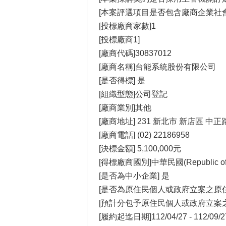
[本案評選項目是否包含廠商企業社會
[投標廠商家數]1
[投標廠商1]
[廠商代碼]30837012
[廠商名稱]台能系統股份有限公司
[是否得標] 是
[組織型態]公司登記
[廠商業別]其他
[廠商地址] 231 新北市 新店區 中
[廠商電話] (02) 22186958
[決標金額] 5,100,000元
[得標廠商國別]中華民國(Republic of Ch
[是否為中小企業] 是
[是否為原住民個人或政府立案之原住
[預計分包予原住民個人或政府立案之
[履約起迄日期]112/04/27 - 112/09/2