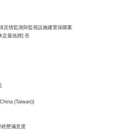
-水情災情監測與監視設施建置採購案
定最低標] 否
元
ina (Taiwan))
學經歷滿意度