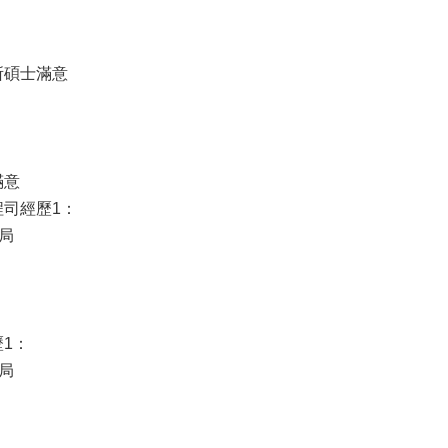
所碩士滿意
滿意
司經歷1：
局
1：
局