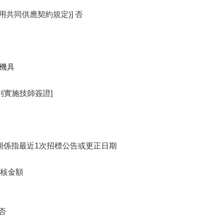
用共同供應契約規定)] 否
用機具
則實施技師簽證]
公告日期係指最近1次招標公告或更正日期
查核金額
否