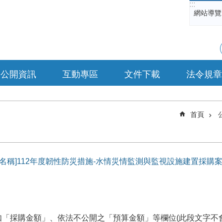
:::
網站導覽
公開資訊
互動專區
文件下載
法令規章
首頁
[標案名稱]112年度韌性防災措施-水情災情監測與監視設施建置採購
「採購金額」、依法不公開之「預算金額」等欄位(此段文字不會