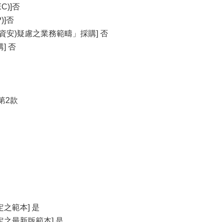
C)]否
)]否
資安)疑慮之業務範疇」採購] 否
] 否
第2款
之範本] 是
之最新版範本] 是