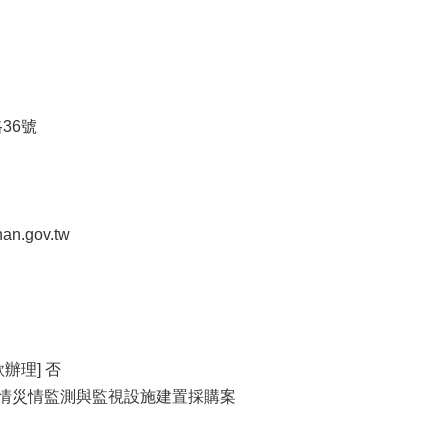
路36號
n.gov.tw
辦理] 否
-水情災情監測與監視設施建置採購案