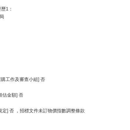
歷1：
局
採購工作及審查小組] 否
估金額] 否
定] 否 ，招標文件未訂物價指數調整條款