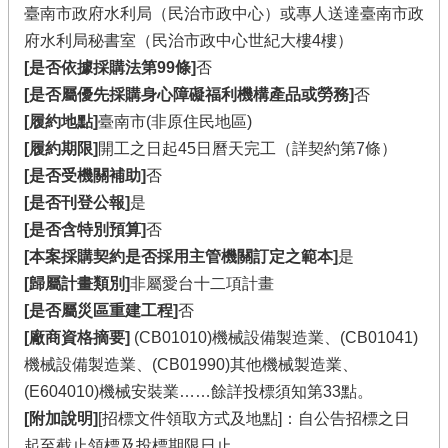
臺南市政府水利局（民治市政中心）或專人送達臺南市政
府水利局秘書室（民治市政中心世紀大樓4樓）
[是否依據採購法第99條]
否
[是否屬優先採購身心障礙福利機構產品或勞務]
否
[履約地點]
臺南市(非原住民地區)
[履約期限]
開工之日起45日曆天完工（詳契約第7條）
[是否受機關補助]
否
[是否刊登公報]
是
[是否含特別預算]
否
[本案採購契約是否採用主管機關訂定之範本]
是
[歸屬計畫類別]
非屬愛台十二項計畫
[是否屬災區重建工程]
否
[廠商資格摘要]
(CB01010)機械設備製造業、(CB01041)
機械設備製造業、(CB01990)其他機械製造業、
(E604010)機械安裝業……餘詳投標須知第33點。
[附加說明]
[招標文件領取方式及地點]：自公告招標之日
起至截止領標及投標期限日止。