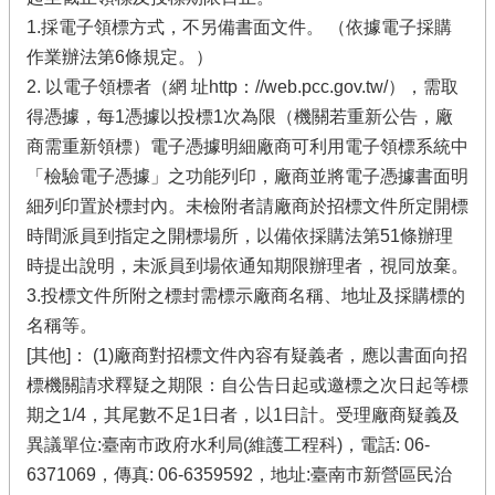
1.採電子領標方式，不另備書面文件。 （依據電子採購
作業辦法第6條規定。）
2. 以電子領標者（網 址http：//web.pcc.gov.tw/），需取
得憑據，每1憑據以投標1次為限（機關若重新公告，廠
商需重新領標）電子憑據明細廠商可利用電子領標系統中
「檢驗電子憑據」之功能列印，廠商並將電子憑據書面明
細列印置於標封內。未檢附者請廠商於招標文件所定開標
時間派員到指定之開標場所，以備依採購法第51條辦理
時提出說明，未派員到場依通知期限辦理者，視同放棄。
3.投標文件所附之標封需標示廠商名稱、地址及採購標的
名稱等。
[其他]： (1)廠商對招標文件內容有疑義者，應以書面向招
標機關請求釋疑之期限：自公告日起或邀標之次日起等標
期之1/4，其尾數不足1日者，以1日計。受理廠商疑義及
異議單位:臺南市政府水利局(維護工程科)，電話: 06-
6371069，傳真: 06-6359592，地址:臺南市新營區民治