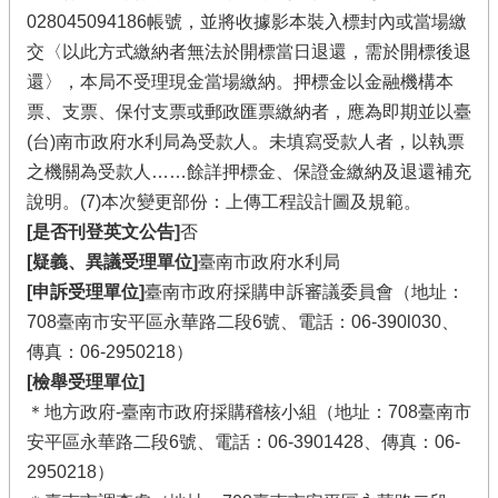
028045094186帳號，並將收據影本裝入標封內或當場繳
交〈以此方式繳納者無法於開標當日退還，需於開標後退
還〉，本局不受理現金當場繳納。押標金以金融機構本
票、支票、保付支票或郵政匯票繳納者，應為即期並以臺
(台)南市政府水利局為受款人。未填寫受款人者，以執票
之機關為受款人……餘詳押標金、保證金繳納及退還補充
說明。(7)本次變更部份：上傳工程設計圖及規範。
[是否刊登英文公告]
否
[疑義、異議受理單位]
臺南市政府水利局
[申訴受理單位]
臺南市政府採購申訴審議委員會（地址：
708臺南市安平區永華路二段6號、電話：06-390l030、
傳真：06-2950218）
[檢舉受理單位]
＊地方政府-臺南市政府採購稽核小組（地址：708臺南市
安平區永華路二段6號、電話：06-3901428、傳真：06-
2950218）