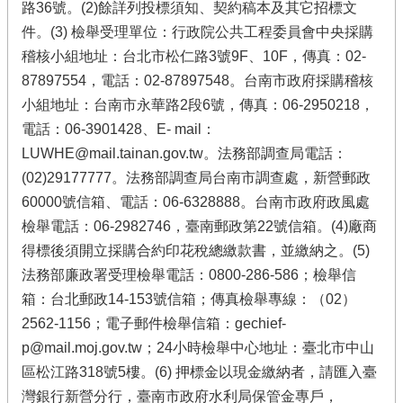
路36號。(2)餘詳列投標須知、契約稿本及其它招標文
件。(3) 檢舉受理單位：行政院公共工程委員會中央採購
稽核小組地址：台北市松仁路3號9F、10F，傳真：02-
87897554，電話：02-87897548。台南市政府採購稽核
小組地址：台南市永華路2段6號，傳真：06-2950218，
電話：06-3901428、E- mail：
LUWHE@mail.tainan.gov.tw。法務部調查局電話：
(02)29177777。法務部調查局台南市調查處，新營郵政
60000號信箱、電話：06-6328888。台南市政府政風處
檢舉電話：06-2982746，臺南郵政第22號信箱。(4)廠商
得標後須開立採購合約印花稅總繳款書，並繳納之。(5)
法務部廉政署受理檢舉電話：0800-286-586；檢舉信
箱：台北郵政14-153號信箱；傳真檢舉專線：（02）
2562-1156；電子郵件檢舉信箱：gechief-
p@mail.moj.gov.tw；24小時檢舉中心地址：臺北市中山
區松江路318號5樓。(6) 押標金以現金繳納者，請匯入臺
灣銀行新營分行，臺南市政府水利局保管金專戶，