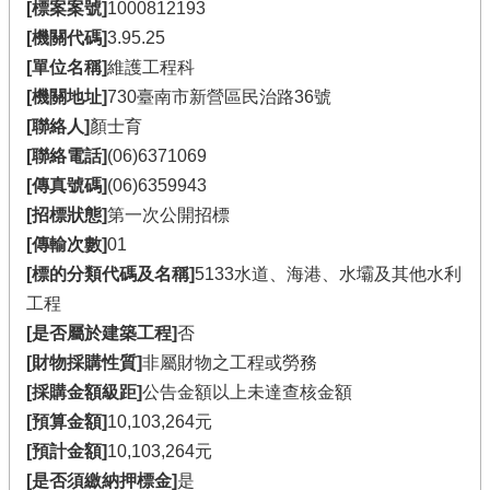
[標案案號]
1000812193
[機關代碼]
3.95.25
[單位名稱]
維護工程科
[機關地址]
730臺南市新營區民治路36號
[聯絡人]
顏士育
[聯絡電話]
(06)6371069
[傳真號碼]
(06)6359943
[招標狀態]
第一次公開招標
[傳輸次數]
01
[標的分類代碼及名稱]
5133水道、海港、水壩及其他水利
工程
[是否屬於建築工程]
否
[財物採購性質]
非屬財物之工程或勞務
[採購金額級距]
公告金額以上未達查核金額
[預算金額]
10,103,264元
[預計金額]
10,103,264元
[是否須繳納押標金]
是