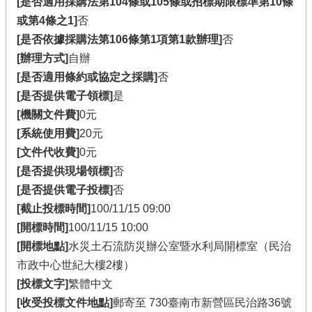
[是否適用採購法第104條或105條或招標期限標準第10條
或第4條之1]
否
[是否依據採購法第106條第1項第1款辦理]
否
[辦理方式]
自辦
[是否適用條約或協定之採購]
否
[是否提供電子領標]
是
[機關文件費]
0元
[系統使用費]
20元
[文件代收費]
0元
[是否提供現場領標]
否
[是否提供電子投標]
否
[截止投標時間]
100/11/15 09:00
[開標時間]
100/11/15 10:00
[開標地點]
水災土石流防災辦公室暨水利局開標室（民治
市政中心世紀大樓2樓）
[投標文字]
繁體中文
[收受投標文件地點]
郵寄至 730臺南市新營區民治路36號