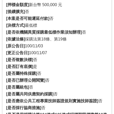
[押標金額度]
新台幣 500,000 元
[後續擴充]
否
[本案是否可能遲延付款]
否
[決標方式]
最低標
[是否依機關異質採購最低標作業須知辦理]
否
[依據法條]
採購法第18條、第19條
[原公告日]
100/11/03
[更正公告日]
100/11/07
[是否複數決標]
否
[是否訂有底價]
是
[是否屬特殊採購]
否
[是否已辦理公開閱覽]
否
[是否屬統包]
否
[是否屬共同供應契約採購]
否
[是否應依公共工程專業技師簽證規則實施技師簽證]
否
[是否採行協商措施]
否