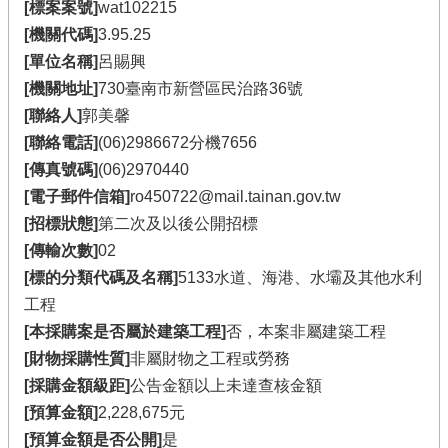
[標案案號]
wat102215
[機關代碼]
3.95.25
[單位名稱]
呂賜興
[機關地址]
730臺南市新營區民治路36號
[聯絡人]
郭美馨
[聯絡電話]
(06)2986672分機7656
[傳真號碼]
(06)2970440
[電子郵件信箱]
ro450722@mail.tainan.gov.tw
[招標狀態]
第二次及以後公開招標
[傳輸次數]
02
[標的分類代碼及名稱]
5133水道、海港、水壩及其他水利
工程
[本採購案是否屬於建築工程]
否，本案非屬建築工程
[財物採購性質]
非屬財物之工程或勞務
[採購金額級距]
公告金額以上未達查核金額
[預算金額]
2,228,675元
[預算金額是否公開]
是