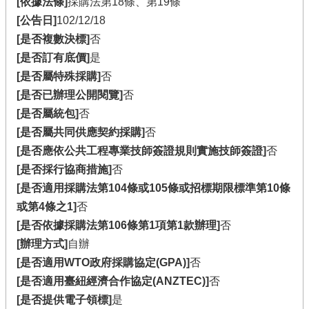
[依據法條]
採購法第18條、第19條
[公告日]
102/12/18
[是否複數決標]
否
[是否訂有底價]
是
[是否屬特殊採購]
否
[是否已辦理公開閱覽]
否
[是否屬統包]
否
[是否屬共同供應契約採購]
否
[是否應依公共工程專業技師簽證規則實施技師簽證]
否
[是否採行協商措施]
否
[是否適用採購法第104條或105條或招標期限標準第10條
或第4條之1]
否
[是否依據採購法第106條第1項第1款辦理]
否
[辦理方式]
自辦
[是否適用WTO政府採購協定(GPA)]
否
[是否適用臺紐經濟合作協定(ANZTEC)]
否
[是否提供電子領標]
是