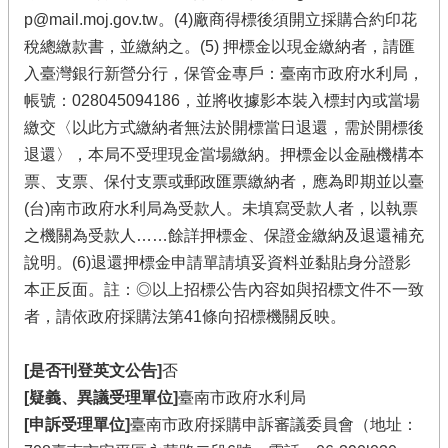
p@mail.moj.gov.tw。(4)廠商得標後須開立採購合約印花
稅總繳款書，並繳納之。(5) 押標金以現金繳納者，請匯
入臺灣銀行新營分行，保管金專戶：臺南市政府水利局，
帳號：028045094186，並將收據影本裝入標封內或當場
繳交〈以此方式繳納者無法於開標當日退還，需於開標後
退還〉，本局不受理現金當場繳納。押標金以金融機構本
票、支票、保付支票或郵政匯票繳納者，應為即期並以臺
(台)南市政府水利局為受款人。未填寫受款人者，以執票
之機關為受款人……餘詳押標金、保證金繳納及退還補充
說明。(6)退還押標金申請單請填妥資料並黏貼身分證影
本正反面。註：◎以上招標公告內容如與招標文件不一致
者，請依政府採購法第41條向招標機關反映。
[是否刊登英文公告]
否
[疑義、異議受理單位]
臺南市政府水利局
[申訴受理單位]
臺南市政府採購申訴審議委員會（地址：