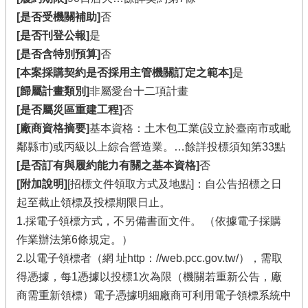
[是否受機關補助]
否
[是否刊登公報]
是
[是否含特別預算]
否
[本案採購契約是否採用主管機關訂定之範本]
是
[歸屬計畫類別]
非屬愛台十二項計畫
[是否屬災區重建工程]
否
[廠商資格摘要]
基本資格：土木包工業(設立於臺南市或毗
鄰縣市)或丙級以上綜合營造業。…餘詳投標須知第33點
[是否訂有與履約能力有關之基本資格]
否
[附加說明]
[招標文件領取方式及地點]：自公告招標之日
起至截止領標及投標期限日止。
1.採電子領標方式，不另備書面文件。 （依據電子採購
作業辦法第6條規定。）
2.以電子領標者（網 址http：//web.pcc.gov.tw/），需取
得憑據，每1憑據以投標1次為限（機關若重新公告，廠
商需重新領標）電子憑據明細廠商可利用電子領標系統中