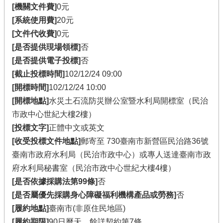
[機關文件費]
0元
[系統使用費]
20元
[文件代收費]
0元
[是否提供現場領標]
否
[是否提供電子投標]
否
[截止投標時間]
102/12/24 09:00
[開標時間]
102/12/24 10:00
[開標地點]
水災土石流防災辦公室暨水利局開標室（民治
市政中心世紀大樓2樓）
[投標文字]
正體中文或英文
[收受投標文件地點]
郵寄至 730臺南市新營區民治路36號
臺南市政府水利局（民治市政中心）或專人送達臺南市政
府水利局秘書室（民治市政中心世紀大樓4樓）
[是否依據採購法第99條]
否
[是否屬優先採購身心障礙福利機構產品或勞務]
否
[履約地點]
臺南市(非原住民地區)
[履約期限]
90日曆天…餘詳契約第7條