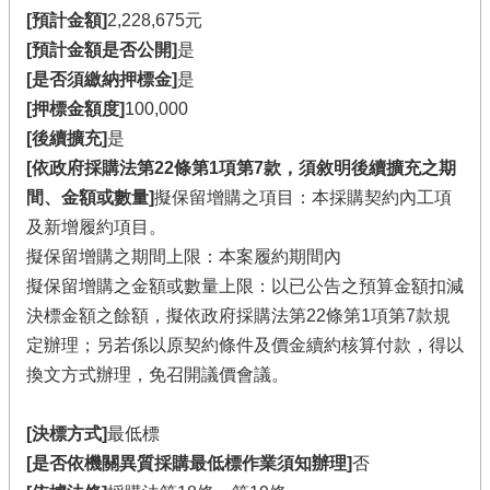
[預計金額]
2,228,675元
[預計金額是否公開]
是
[是否須繳納押標金]
是
[押標金額度]
100,000
[後續擴充]
是
[依政府採購法第22條第1項第7款，須敘明後續擴充之期
間、金額或數量]
擬保留增購之項目：本採購契約內工項
及新增履約項目。
擬保留增購之期間上限：本案履約期間內
擬保留增購之金額或數量上限：以已公告之預算金額扣減
決標金額之餘額，擬依政府採購法第22條第1項第7款規
定辦理；另若係以原契約條件及價金續約核算付款，得以
換文方式辦理，免召開議價會議。
[決標方式]
最低標
[是否依機關異質採購最低標作業須知辦理]
否