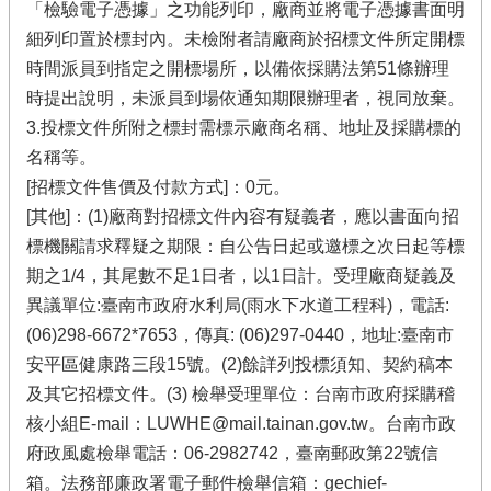
「檢驗電子憑據」之功能列印，廠商並將電子憑據書面明
細列印置於標封內。未檢附者請廠商於招標文件所定開標
時間派員到指定之開標場所，以備依採購法第51條辦理
時提出說明，未派員到場依通知期限辦理者，視同放棄。
3.投標文件所附之標封需標示廠商名稱、地址及採購標的
名稱等。
[招標文件售價及付款方式]：0元。
[其他]：(1)廠商對招標文件內容有疑義者，應以書面向招
標機關請求釋疑之期限：自公告日起或邀標之次日起等標
期之1/4，其尾數不足1日者，以1日計。受理廠商疑義及
異議單位:臺南市政府水利局(雨水下水道工程科)，電話:
(06)298-6672*7653，傳真: (06)297-0440，地址:臺南市
安平區健康路三段15號。(2)餘詳列投標須知、契約稿本
及其它招標文件。(3) 檢舉受理單位：台南市政府採購稽
核小組E-mail：LUWHE@mail.tainan.gov.tw。台南市政
府政風處檢舉電話：06-2982742，臺南郵政第22號信
箱。法務部廉政署電子郵件檢舉信箱：gechief-