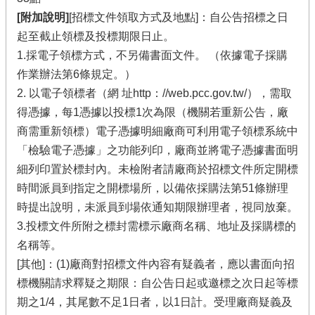
[附加說明]
[招標文件領取方式及地點]：自公告招標之日
起至截止領標及投標期限日止。
1.採電子領標方式，不另備書面文件。 （依據電子採購
作業辦法第6條規定。）
2. 以電子領標者（網 址http：//web.pcc.gov.tw/），需取
得憑據，每1憑據以投標1次為限（機關若重新公告，廠
商需重新領標）電子憑據明細廠商可利用電子領標系統中
「檢驗電子憑據」之功能列印，廠商並將電子憑據書面明
細列印置於標封內。未檢附者請廠商於招標文件所定開標
時間派員到指定之開標場所，以備依採購法第51條辦理
時提出說明，未派員到場依通知期限辦理者，視同放棄。
3.投標文件所附之標封需標示廠商名稱、地址及採購標的
名稱等。
[其他]：(1)廠商對招標文件內容有疑義者，應以書面向招
標機關請求釋疑之期限：自公告日起或邀標之次日起等標
期之1/4，其尾數不足1日者，以1日計。受理廠商疑義及