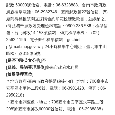
郵政 60000號信箱、電話：06-6328888。台南市政府政
風處檢舉電話：06-2982746，臺南郵政第22號信箱。(5)
廠商得標後須開立採購合約印花稅總繳款書，並繳納之。
(6) 法務部廉政署受理檢舉電話：0800-286-586；檢舉信
箱：台北郵政14-153號信箱；傳真檢舉專線：（02）
2562-1156；電子郵件檢舉信箱：gechief-
p@mail.moj.gov.tw；24小時檢舉中心地址：臺北市中山
區松江路318號5樓。
[是否刊登英文公告]
否
[疑義、異議受理單位]
臺南市政府水利局
[檢舉受理單位]
＊地方政府-臺南市政府採購稽核小組（地址：708臺南市
安平區永華路二段6號、電話：06-3901428、傳真：06-
2950218）
＊臺南市調查處（地址：708臺南市安平區永華路二段
208號;臺南市郵政60000號信箱、電話：06-2988888）