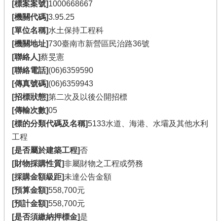
[標案案號]
1000668667
[機關代碼]
3.95.25
[單位名稱]
水土保持工程科
[機關地址]
730臺南市新營區民治路36號
[聯絡人]
蔡旻憲
[聯絡電話]
(06)6359590
[傳真號碼]
(06)6359943
[招標狀態]
第二次及以後公開招標
[傳輸次數]
05
[標的分類代碼及名稱]
5133水道、海港、水壩及其他水利
工程
[是否屬於建築工程]
否
[財物採購性質]
非屬財物之工程或勞務
[採購金額級距]
未達公告金額
[預算金額]
558,700元
[預計金額]
558,700元
[是否須繳納押標金]
是