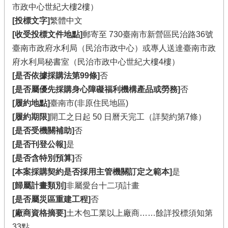
市政中心世紀大樓2樓）
[投標文字]
繁體中文
[收受投標文件地點]
郵寄至 730臺南市新營區民治路36號
臺南市政府水利局（民治市政中心）或專人送達臺南市政
府水利局秘書室（民治市政中心世紀大樓4樓）
[是否依據採購法第99條]
否
[是否屬優先採購身心障礙福利機構產品或勞務]
否
[履約地點]
臺南市(非原住民地區)
[履約期限]
開工之日起 50 日曆天完工（詳契約第7條）
[是否受機關補助]
否
[是否刊登公報]
是
[是否含特別預算]
否
[本案採購契約是否採用主管機關訂定之範本]
是
[歸屬計畫類別]
非屬愛台十二項計畫
[是否屬災區重建工程]
否
[廠商資格摘要]
土木包工業以上廠商……餘詳投標須知第
33點