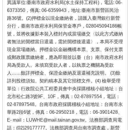
異議單位:臺南市政府水利局(水土保持工程科)，電話: 06-
6373350，傳真: 06-6359943，地址:臺南市新營區民治
路36號。(2)押標金以現金繳納者，請匯入臺灣銀行新營
分行，臺南市政府水利局保管金專戶，028045094186帳
號，並將收據影本裝入標封內或當場繳交〈以此方式繳納
者無法於開標當日退還，需於開標後退還〉，本局不受理
現金當場繳納。押標金以金融機構本票、支票、保付支票
或郵政匯票繳納者，應為即期並以臺（台）南市政府水利
局為受款人。未填寫受款人者，以執票之機關為受款
人……餘詳押標金、保證金繳納及退還補充說明。 (3)餘
詳列投標須知、契約稿本及其它招標文件。(4) 檢舉受理
單位：行政院公共工程委員會中央採購稽核小組地址：台
北市松仁路3號9F、10F，傳真：02-87897554，電話：
02-87897548。台南市政府採購稽核小組地址：台南市永
華路2段6號，傳真：06-2950218，電話：06-3901428、
E- mail：LUWHE@mail.tainan.gov.tw。法務部調查局電
話：(02)29177777。法務部調查局台南市調查處，新營