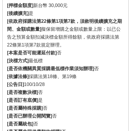
[押標金額度]
新台幣 30,000元
[後續擴充]
是
[依政府採購法第22條第1項第7款，須敘明後續擴充之期
間、金額或數量]
擬保留增購之金額或數量上限：以已公
告之預算金額扣減決標金額所得餘額，依政府採購法第
22條第1項第7款規定辦理。
[本案是否可能遲延付款]
否
[決標方式]
最低標
[是否依機關異質採購最低標作業須知辦理]
否
[依據法條]
採購法第18條、第19條
[公告日]
100/10/28
[是否複數決標]
否
[是否訂有底價]
是
[是否屬特殊採購]
否
[是否已辦理公開閱覽]
否
[是否屬統包]
否