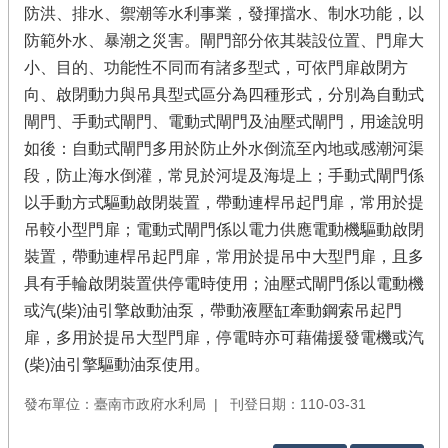
防洪、排水、禦潮等水利事業，發揮擋水、制水功能，以
防範外水、暴潮之災害。閘門部分依其裝設位置、門扉大
小、目的、功能性不同而有諸多型式，可依門扉啟閉方
向、啟閉動力與吊具型式區分為四種形式，分別為自動式
閘門、手動式閘門、電動式閘門及油壓式閘門，用途說明
如後：自動式閘門多用於防止外水倒流至內地或感潮河渠
段，防止海水倒灌，常見於河堤及海堤上；手動式閘門係
以手動方式驅動啟閉裝置，帶動連桿吊起門扉，常用於提
吊較小型門扉；電動式閘門係以電力供應電動機驅動啟閉
裝置，帶動連桿吊起門扉，常用於提吊中大型門扉，且多
具有手輪啟閉裝置供停電時使用；油壓式閘門係以電動機
或汽(柴)油引擎啟動油泵，帶動液壓缸牽動鋼索吊起門
扉，多用於提吊大型門扉，停電時亦可藉備援發電機或汽
(柴)油引擎驅動油泵使用。
發布單位：臺南市政府水利局
刊登日期：110-03-31