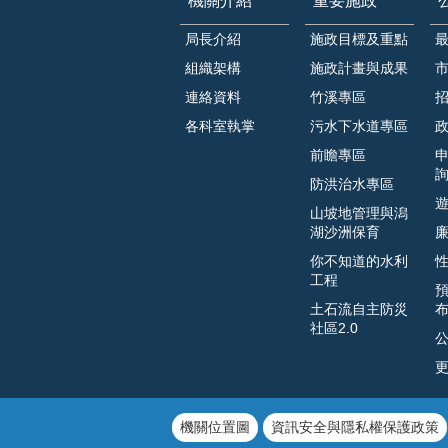
機關介紹
重要施政
局長介紹
施政目標及重點
組織架構
施政計畫與成果
連絡資料
竹溪專區
各科室執掌
污水下水道專區
前瞻專區
防洪治水專區
山坡地管理與潟
湖沙洲保育
你不知道的水利
工程
土石流自主防災
社區2.0
機關位置圖
資訊安全與隱私權保護政策