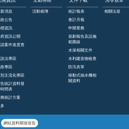
公開資訊
互動專區
文件下載
法令規章
最新消息
活動相簿
統計報表
相關法規
市政公告
會計月報
招標資訊
申辦業務
政府資訊公開
規劃報告及設施
範圍線
申請案件進度查
詢
水保相關文件
遊說法專區
水利建造物檢查
廉政專區
防汛表單
性別主流化專區
移動式抽水機相
關資料
預告統計資料發
布時間表
公務統計方案
更多
網站資料開放宣告