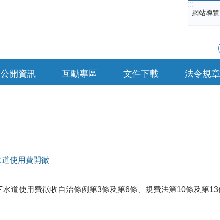
:::
網站導覽
公開資訊
互動專區
文件下載
法令規章
水道使用費開徵
下水道使用費徵收自治條例第3條及第6條、規費法第10條及第1