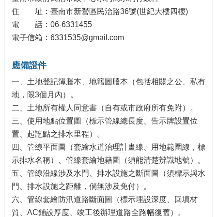
住 址：臺南市新營區民治路36號(世紀大樓四樓)
電 話：06-6331455
電子信箱：6331535@gmail.com
應備證件
一、土地登記簿謄本、地籍圖謄本（包括相關之公、私有
地，限3個月內）。
二、土地所有權人同意書（自有或市政府所有免附）。
三、使用地點位置圖（標示管線總長度、告示牌設置位
置、起訖點之排水里程）。
四、管線平面圖（套繪水道治理計畫線、用地範圍線，標
示排水名稱）、管線套繪地籍圖（須能清楚辨識地號）。
五、管線沿線涉及水門、排水設施之斷面圖（須標示與水
門、排水設施之距離，倘無涉及免付）。
六、管線套繪防汛道路斷面圖（標示埋設深度、回填材
質、AC鋪設厚度、竣工後辦理道路全路幅復舊）。