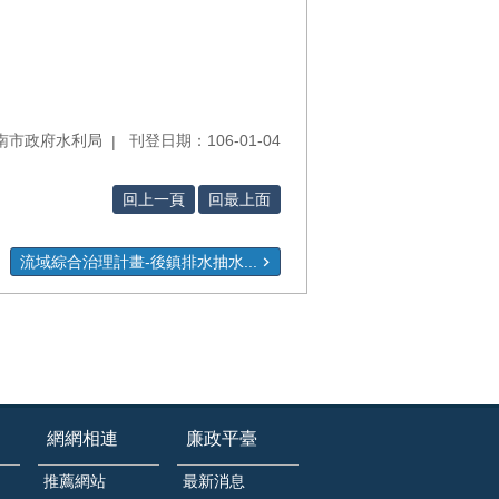
南市政府水利局
刊登日期：106-01-04
回上一頁
回最上面
流域綜合治理計畫-後鎮排水抽水...
網網相連
廉政平臺
推薦網站
最新消息