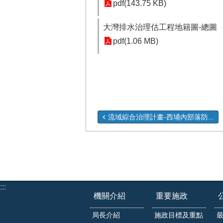
pdf(143.75 KB)
大灣排水治理估工程地籍圖-總圖
pdf(1.06 MB)
流域綜合治理計畫-西埔內部落防...
:::
機關介紹
重要施政
局長介紹
施政目標及重點