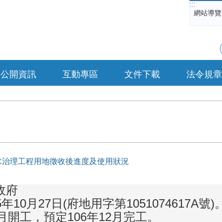
:::
網站導覽
公開資訊
互動專區
文件下載
法令規章
水治理工程用地徵收後進度及使用狀況
政府
10月27日(府地用字第1051074617A號)
月開工，預定106年12月完工。