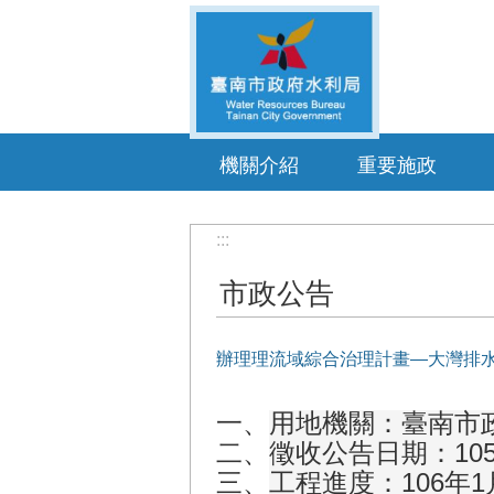
跳到主要內容區塊
機關介紹
重要施政
:::
市政公告
辦理理流域綜合治理計畫—大灣排
一、
用地機關：臺南市
二、
徵收公告日期：105年
三、
工程進度：106年1