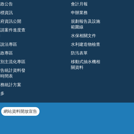
市政公告
會計月報
招標資訊
申辦業務
政府資訊公開
規劃報告及設施
範圍線
申請案件進度查
詢
水保相關文件
遊說法專區
水利建造物檢查
廉政專區
防汛表單
性別主流化專區
移動式抽水機相
關資料
預告統計資料發
布時間表
公務統計方案
更多
網站資料開放宣告