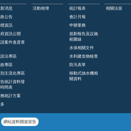
最新消息
活動相簿
統計報表
相關法規
市政公告
會計月報
招標資訊
申辦業務
政府資訊公開
規劃報告及設施
範圍線
申請案件進度查
詢
水保相關文件
遊說法專區
水利建造物檢查
廉政專區
防汛表單
性別主流化專區
移動式抽水機相
關資料
預告統計資料發
布時間表
公務統計方案
更多
網站資料開放宣告