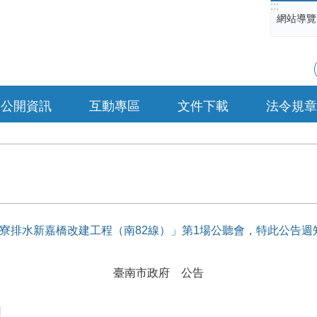
:::
網站導覽
公開資訊
互動專區
文件下載
法令規章
寮排水新嘉橋改建工程（南82線）」第1場公聽會，特此公告週
臺南市政府 公告
日