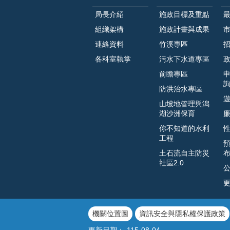
局長介紹
施政目標及重點
組織架構
施政計畫與成果
連絡資料
竹溪專區
各科室執掌
污水下水道專區
前瞻專區
防洪治水專區
山坡地管理與潟
湖沙洲保育
你不知道的水利
工程
土石流自主防災
社區2.0
機關位置圖
資訊安全與隱私權保護政策