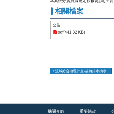
本案依分層負責規定授權處(局)主
相關檔案
公告
pdf(441.32 KB)
流域綜合治理計畫-後鎮排水抽水...
:::
機關介紹
重要施政