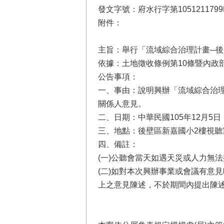
發文字號：府水行字第1051211799
附件：
主旨：舉行「流域綜合治理計畫─後
依據：土地徵收條例第10條暨內政部99
公告事項：
一、事由：說明興辦「流域綜合治理
關係人意見。
二、日期：中華民國105年12月5日
三、地點：後壁區新嘉國小2樓視聽
四、備註：
(一)公聽會當天如遇天災或人力無
(二)如對本次興辦事業或會議有意見
上之意見陳述，不於期間內提出陳