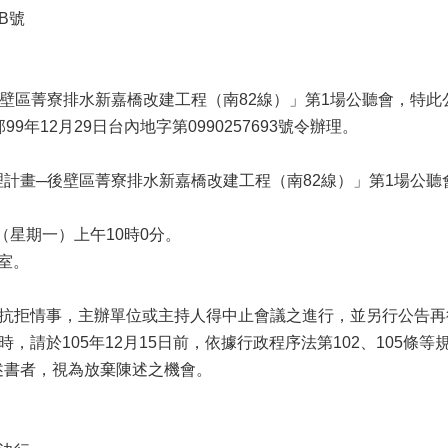
B號
壁區菁寮排水新嘉橋改建工程（南82線）」第1場公聽會，特此
年12月29日台內地字第0990257693號令辦理。
計畫─後壁區菁寮排水新嘉橋改建工程（南82線）」第1場公
（星期一）上午10時0分。
室。
法抗拒情事，主辦單位或主持人得中止會議之進行，並另行公告
時，請於105年12月15日前，依據行政程序法第102、105
述書者，視為放棄陳述之機會。