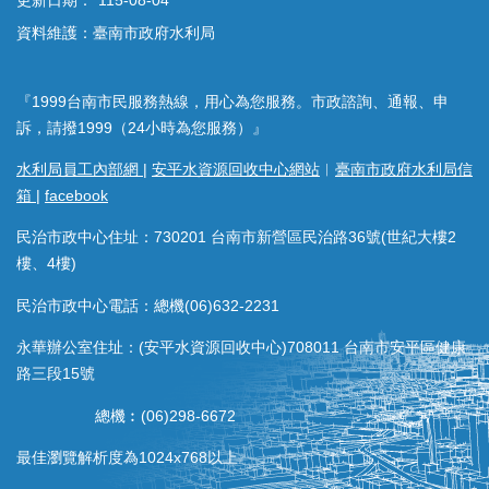
更新日期：
115-08-04
資料維護：臺南市政府水利局
『1999台南市民服務熱線，用心為您服務。市政諮詢、通報、申
訴，請撥1999（24小時為您服務）』
水利局員工內部網
|
安平水資源回收中心網站
︱
臺南市政府水利局信
箱
|
facebook
民治市政中心住址：730201 台南市新營區民治路36號(世紀大樓2
樓、4樓)
民治市政中心電話：總機(06)632-2231
永華辦公室住址：(安平水資源回收中心)708011 台南市安平區健康
路三段15號
總機︰(06)298-6672
最佳瀏覽解析度為1024x768以上