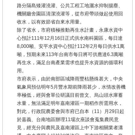
路分隔島矮灌澆灌、公共工程工地灑水抑制揚塵、
機關廳舍園區清潔澆灌等，從市府帶頭做起使用回
收水，以有效節省自來水用量。
除了省水，市府積極推動再生水計畫，永康水資中
心預計111年12月16日正式供水南科園區，每日達
8,000噸、安平水資中心預計112年2月每日供水1萬
噸，預期未來113年台南市每日將可供應達6.3萬噸
再生水，滿足台南產業需求也提升水資源的循環利
用。
市府表示，由於南部區域降雨豐枯懸殊甚大，中央
氣象局預估明年5月豐水期前降雨甚少，水情改善機
率極低，經與會單位研議目前曾文、烏山頭水庫蓄
水量，無法滿足明年嘉南灌區一期稻作所需用水，
對此，行政院農委會與市府已自本（11）月29日起
於嘉義、台南地區辦理11場次座談會蒐集農民意
見，經充分與農民及嘉南灌區上中下游相關業者溝