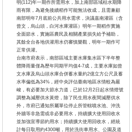
明(112)年一期作所需用水，加上南部區域枯水期降
雨有限，為避免後續稻作可能無法收成，且需兼顧
南部明年7月底前公共用水需求，決議嘉南灌區（含
曾文，烏山頭，白河水庫灌區）明年一期稻作實施
全面節水，實施區農民及相關產業損失給予補助，
其餘全台各地供灌用水仍審慎樂觀，明年一期作可
正常供灌。
台南市府表示，南部區域主要水庫集水區下半年整
體降雨量僅為歷年同期平均值4-7成，主要水庫如曾
文水庫及烏山頭水庫合併蓄水量約2億立方公尺及蓄
水率偏低為34%，經中央評估臺南地區水情較為嚴
峻，有必要加大節水力道，已於12月2日起水情燈號
調整為減壓供水黃燈，除了民生用水夜間減壓供水
外，市府已通知所屬單位停止所管轄噴水池、沖洗
外牆等非急需或非必要用水，持續擴大使用回收水
並加強宣導節約用水；持續擴大使用回收水，經統
計每日取用約4300噸，用於洗街車用水、公園及道