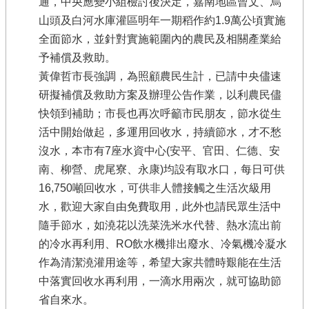
通，中央應變小組檢討後決定，嘉南地區曾文、烏
山頭及白河水庫灌區明年一期稻作約1.9萬公頃實施
全面節水，並針對實施範圍內的農民及相關產業給
予補償及救助。
黃偉哲市長強調，為照顧農民生計，已請中央儘速
研擬補償及救助方案及辦理公告作業，以利農民儘
快領到補助；市長也再次呼籲市民朋友，節水從生
活中開始做起，多運用回收水，持續節水，才不愁
沒水，本市有7座水資中心(安平、官田、仁德、安
南、柳營、虎尾寮、永康)均設有取水口，每日可供
16,750噸回收水，可供非人體接觸之生活次級用
水，歡迎大家自由免費取用，此外也請民眾生活中
隨手節水，如澆花以洗菜洗米水代替、熱水流出前
的冷水再利用、RO飲水機排出廢水、冷氣機冷凝水
作為清潔澆灌用途等，希望大家共體時艱能在生活
中落實回收水再利用，一滴水用兩次，就可協助節
省自來水。