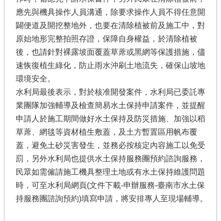
應先與機具操作人員溝通，除要求操作人員不得任意開
闢便道及開挖整地外，也要在清除植被前及施工中，對
原始地形完整拍照存證，保障自身權益，於清除植被
後，也請針對裸露坡面覆蓋草蓆或黑網等保護措施，儘
速恢復植生綠化，防止雨水沖刷土地流失，確保山坡地
環境安全。
水利局最後表示，對於核准開發案件，水利局已委託專
業團隊加強輔導及檢查簡易水土保持申請案件，並提醒
申請人於施工期間做好水土保持及防災措施、加強以稻
草蓆、網毯等資材植生敷蓋，及土方暫置區用帆布覆
蓋，避免土砂災害發生，並務必按核定內容施工以免受
罰，另外水利局也提供水土保持服務團預約諮詢服務，
民眾如需僱請施工機具整理土地或有水土保持維護問題
時，可至水利局網頁(文件下載-申辦服務-臺南市水土保
持服務團諮詢預約)填寫申請，將安排專人至現場輔導。