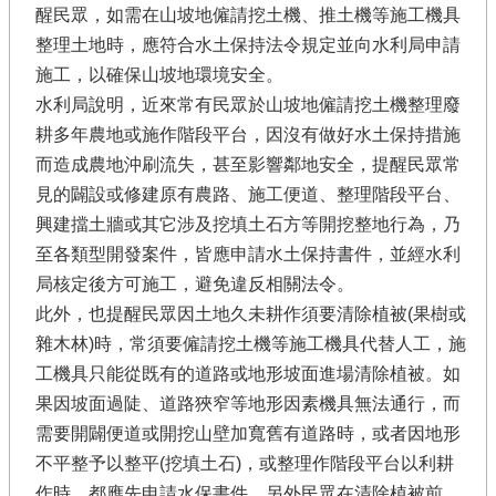
醒民眾，如需在山坡地僱請挖土機、推土機等施工機具
整理土地時，應符合水土保持法令規定並向水利局申請
施工，以確保山坡地環境安全。
水利局說明，近來常有民眾於山坡地僱請挖土機整理廢
耕多年農地或施作階段平台，因沒有做好水土保持措施
而造成農地沖刷流失，甚至影響鄰地安全，提醒民眾常
見的闢設或修建原有農路、施工便道、整理階段平台、
興建擋土牆或其它涉及挖填土石方等開挖整地行為，乃
至各類型開發案件，皆應申請水土保持書件，並經水利
局核定後方可施工，避免違反相關法令。
此外，也提醒民眾因土地久未耕作須要清除植被(果樹或
雜木林)時，常須要僱請挖土機等施工機具代替人工，施
工機具只能從既有的道路或地形坡面進場清除植被。如
果因坡面過陡、道路狹窄等地形因素機具無法通行，而
需要開闢便道或開挖山壁加寬舊有道路時，或者因地形
不平整予以整平(挖填土石)，或整理作階段平台以利耕
作時，都應先申請水保書件，另外民眾在清除植被前，