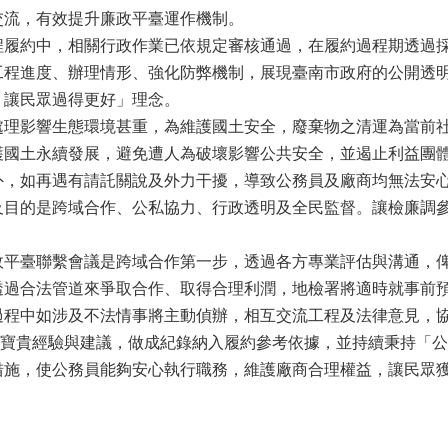
交流，有效提升廉政平臺運作機制。
程履約中，相關行政作業已依規定審核通過，在履約過程期透過
工程進度、辦理情形、強化防弊機制，展現臺南市政府的公開透
，讓民眾過得更好」理念。
處理影響生態環境甚重，為維護國土安全，廢棄物之清運為當前
護國土永續發展，避免遭人為破壞影響公共安全，並遏止利益團
外，如再遇有請託關說及外力干擾，導致公務員及廠商均無法安
及目的是跨域合作、公私協力、行政透明及全民監督。讓檢廉調
政平臺聯繫會議是跨域合作第一步，透過各方專業評估與溝通，
透過合法管道來爭取合作、取得合理利潤，地檢署將適時就事前
過程中如涉及不法情事將主動偵辦，相互交流工程及法律意見，
寶貴經驗與建議，做成紀錄納入履約參考依據，並持續秉持「公
措施，使公務員能夠安心執行職務，維護廠商合理權益，讓民眾