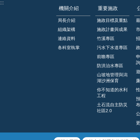
:::
機關介紹
重要施政
局長介紹
施政目標及重點
組織架構
施政計畫與成果
連絡資料
竹溪專區
各科室執掌
污水下水道專區
前瞻專區
防洪治水專區
山坡地管理與潟
湖沙洲保育
你不知道的水利
工程
土石流自主防災
社區2.0