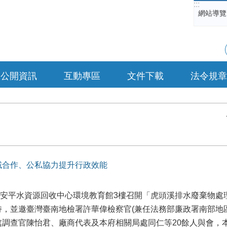
:::
網站導覽
公開資訊
互動專區
文件下載
法令規章
域合作、公私協力提升行政效能
南市安平水資源回收中心環境教育館3樓召開「虎頭溪排水廢棄物
，並邀臺灣臺南地檢署許華偉檢察官(兼任法務部廉政署南部地
處調查官陳怡君、廠商代表及本府相關局處同仁等20餘人與會，