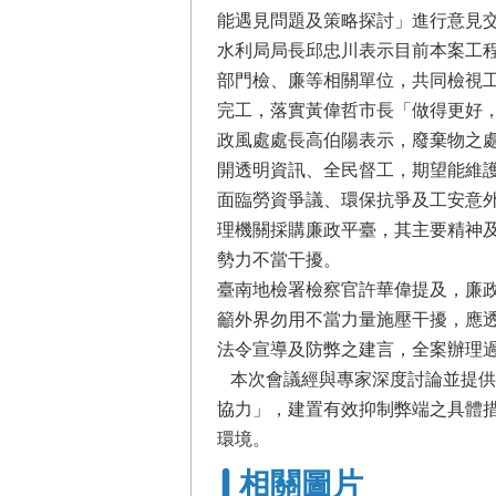
能遇見問題及策略探討」進行意見
水利局局長邱忠川表示目前本案工
部門檢、廉等相關單位，共同檢視
完工，落實黃偉哲市長「做得更好
政風處處長高伯陽表示，廢棄物之
開透明資訊、全民督工，期望能維
面臨勞資爭議、環保抗爭及工安意
理機關採購廉政平臺，其主要精神
勢力不當干擾。
臺南地檢署檢察官許華偉提及，廉
籲外界勿用不當力量施壓干擾，應
法令宣導及防弊之建言，全案辦理
本次會議經與專家深度討論並提供
協力」，建置有效抑制弊端之具體
環境。
相關圖片