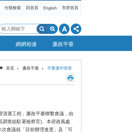
分類檢索
回首頁
市府首頁
English
搜
尋
網網相連
廉政平臺
首頁
廉政平臺
平臺運作情形
處理清運工程」廉政平臺聯繫會議，由
區調查組駐署檢察官)、本府政風處
本次會議就「目前辦理進度」及「可