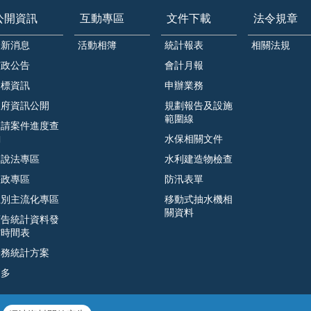
公開資訊
互動專區
文件下載
法令規章
最新消息
活動相簿
統計報表
相關法規
市政公告
會計月報
招標資訊
申辦業務
政府資訊公開
規劃報告及設施
範圍線
申請案件進度查
詢
水保相關文件
遊說法專區
水利建造物檢查
廉政專區
防汛表單
性別主流化專區
移動式抽水機相
關資料
預告統計資料發
布時間表
公務統計方案
更多