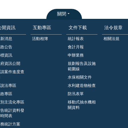
關閉
公開資訊
互動專區
文件下載
法令規章
最新消息
活動相簿
統計報表
相關法規
市政公告
會計月報
招標資訊
申辦業務
政府資訊公開
規劃報告及設施
範圍線
申請案件進度查
詢
水保相關文件
遊說法專區
水利建造物檢查
廉政專區
防汛表單
性別主流化專區
移動式抽水機相
關資料
預告統計資料發
布時間表
公務統計方案