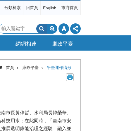
分類檢索
回首頁
市府首頁
English
搜
尋
網網相連
廉政平臺
首頁
廉政平臺
平臺運作情形
臺南市長黃偉哲、水利局長韓榮華、
高科技用水；在此同時，「臺南市安
及推展透明廉能治理之經驗，融入並