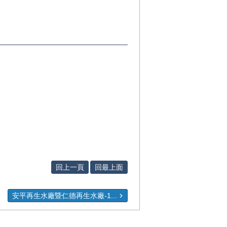
回上一頁
回最上面
安平再生水廠暨仁德再生水廠-1...