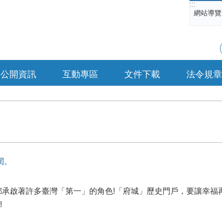
:::
網站導覽
公開資訊
互動專區
文件下載
法令規章
閱。
古都承啟著許多臺灣「第一」的角色!「府城」歷史門戶，要讓幸福
!