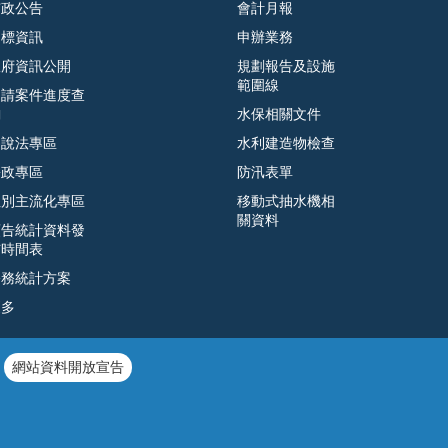
市政公告
會計月報
招標資訊
申辦業務
政府資訊公開
規劃報告及設施
範圍線
申請案件進度查
詢
水保相關文件
遊說法專區
水利建造物檢查
廉政專區
防汛表單
性別主流化專區
移動式抽水機相
關資料
預告統計資料發
布時間表
公務統計方案
更多
網站資料開放宣告