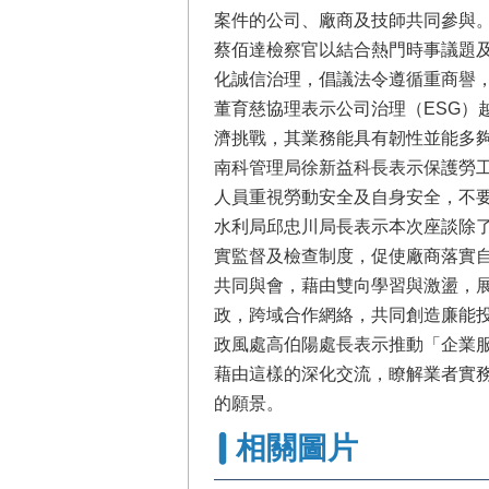
案件的公司、廠商及技師共同參與
蔡佰達檢察官以結合熱門時事議題
化誠信治理，倡議法令遵循重商譽
董育慈協理表示公司治理（ESG）
濟挑戰，其業務能具有韌性並能多
南科管理局徐新益科長表示保護勞
人員重視勞動安全及自身安全，不
水利局邱忠川局長表示本次座談除
實監督及檢查制度，促使廠商落實
共同與會，藉由雙向學習與激盪，
政，跨域合作網絡，共同創造廉能
政風處高伯陽處長表示推動「企業
藉由這樣的深化交流，瞭解業者實
的願景。
相關圖片