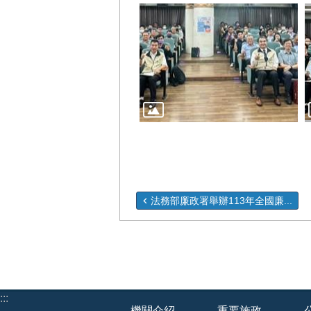
法務部廉政署舉辦113年全國廉...
:::
機關介紹
重要施政