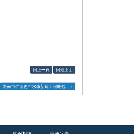
回上一頁
回最上面
臺南市仁德再生水廠新建工程統包...
網網相連
廉政平臺