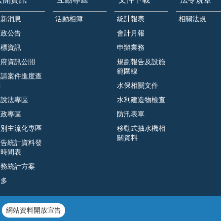
最新消息
活動相簿
統計報表
相關法規
市政公告
會計月報
招標資訊
申辦業務
政府資訊公開
規劃報告及設施
範圍線
申請案件進度查
詢
水保相關文件
遊說法專區
水利建造物檢查
廉政專區
防汛表單
性別主流化專區
移動式抽水機相
關資料
預告統計資料發
布時間表
公務統計方案
更多
網站資料開放宣告