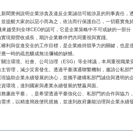
。
及新聞實例說明企業涉貪及違反企業誠信可能涉及的刑事責任，
，並提醒大家勿以惡小而為之，依法而行保護自己，一切覈實免
越來越受到全球CEO的認可，它是企業策略中不可或缺的一部
夠實現期營收成長，期許企業夥伴們共同重視與實踐。
工權利與促進安全的工作目標，是企業維持競爭力的關鍵，也是
要應一時的疏忽釀成無法彌補的缺憾。
了關注環境、社會、公司治理（ESG）等全球議，本局重視職業
自主管理，減少災害發生。透過平臺溝通聯繫機制，邀請公私部
展現協助企業永續發展的決心，並攜手建構私部門誠信與透明的
投資環境，達到國家與產業永續發展的雙贏局面。
服務廉政平臺」，是希望透過平臺強化公、私部門的合作與協力
務需求，以精進簡政便民措施，並達到政府廉能治理與企業永續