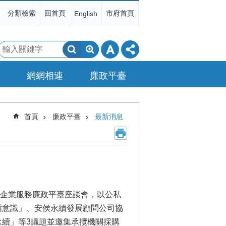
分類檢索
回首頁
市府首頁
English
搜
尋
網網相連
廉政平臺
首頁
廉政平臺
最新消息
辦企業服務廉政平臺座談會，以公私
循意識」、安侯永續發展顧問公司協
續」等3議題並邀集承攬機關採購