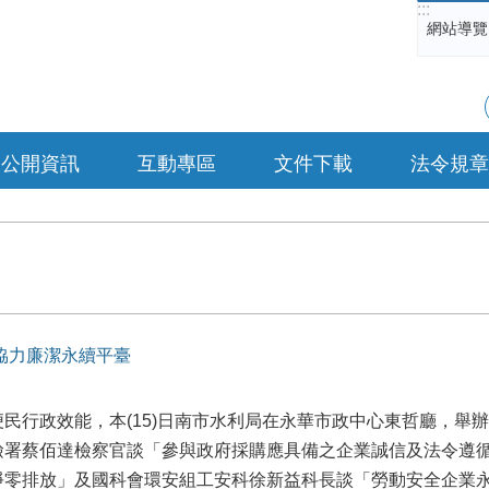
:::
網站導覽
公開資訊
互動專區
文件下載
法令規章
協力廉潔永續平臺
民行政效能，本(15)日南市水利局在永華市政中心東哲廳，舉
檢署蔡佰達檢察官談「參與政府採購應具備之企業誠信及法令遵
淨零排放」及國科會環安組工安科徐新益科長談「勞動安全企業永