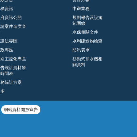
招標資訊
申辦業務
政府資訊公開
規劃報告及設施
範圍線
申請案件進度查
詢
水保相關文件
遊說法專區
水利建造物檢查
廉政專區
防汛表單
性別主流化專區
移動式抽水機相
關資料
預告統計資料發
布時間表
公務統計方案
更多
網站資料開放宣告