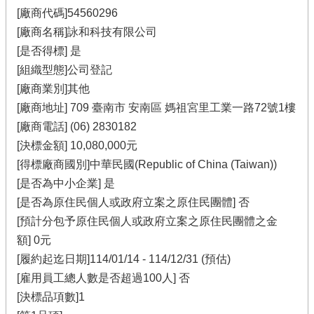
[廠商代碼]54560296
[廠商名稱]詠和科技有限公司
[是否得標] 是
[組織型態]公司登記
[廠商業別]其他
[廠商地址] 709 臺南市 安南區 媽祖宮里工業一路72號1樓
[廠商電話] (06) 2830182
[決標金額] 10,080,000元
[得標廠商國別]中華民國(Republic of China (Taiwan))
[是否為中小企業] 是
[是否為原住民個人或政府立案之原住民團體] 否
[預計分包予原住民個人或政府立案之原住民團體之金
額] 0元
[履約起迄日期]114/01/14 - 114/12/31 (預估)
[雇用員工總人數是否超過100人] 否
[決標品項數]1