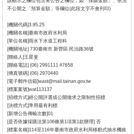
該顯示之欄位包含未公告之欄位，如「採購金額」、依法
不公開之「預算金額」等欄位(此段文字不會列印)
[機關代碼]3.95.25
[機關名稱]臺南市政府水利局
[單位名稱]雨水下水道工程科
[機關地址] 730臺南市 新營區 民治路36號
[聯絡人]王星斐
[聯絡電話] (06) 2991111 #7658
[傳真號碼] (06) 2970440
[電子郵件信箱]wast@mail.tainan.gov.tw
[標案案號]wat113137
[招標方式]經公開評選或公開徵求之限制性招標
[決標方式]準用最有利標
[新增公告傳輸次數]01
[是否依據採購法第106條第1項第1款辦理] 否
[標案名稱]114至116年臺南市政府水利局移動式抽水機維