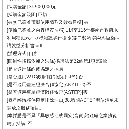
[採購金額] 34,500,000元
[採購金額級距] 巨額
[有無已簽准預期使用情形及效益目標] 有
[傳輸已簽准之內容檔案名稱] 114至116年臺南市政府水
利局移動式抽水機維護操作搶險(開口契約)第4標-巨額採
購效益分析書.odt
[辦理方式] 自辦
[限制性招標依據之法條]採購法第22條第1項第9款
[是否適用條約或協定之採購]
[是否適用WTO政府採購協定(GPA)]否
[是否適用臺紐經濟合作協定(ANZTEC)]否
[是否適用臺星經濟夥伴協定(ASTEP)]否
[臺星經濟夥伴協定排除理由]38.我國ASTEP開放清單未
開放之服務項目。
[本採購是否屬「具敏感性或國安(含資安)疑慮之業務範
疇」採購] 否