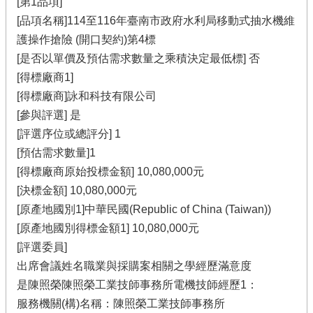
[第1品項]
[品項名稱]114至116年臺南市政府水利局移動式抽水機維
護操作搶險 (開口契約)第4標
[是否以單價及預估需求數量之乘積決定最低標] 否
[得標廠商1]
[得標廠商]詠和科技有限公司
[參與評選] 是
[評選序位或總評分] 1
[預估需求數量]1
[得標廠商原始投標金額] 10,080,000元
[決標金額] 10,080,000元
[原產地國別1]中華民國(Republic of China (Taiwan))
[原產地國別得標金額1] 10,080,000元
[評選委員]
出席會議姓名職業與採購案相關之學經歷滿意度
是陳照榮陳照榮工業技師事務所電機技師經歷1：
服務機關(構)名稱：陳照榮工業技師事務所