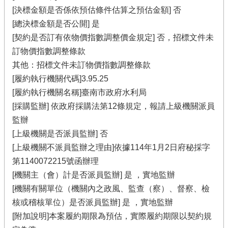
[決標金額是否係依預估條件估算之預估金額] 否
[總決標金額是否公開] 是
[契約是否訂有依物價指數調整價金規定] 否，招標文件未
訂物價指數調整條款
其他：招標文件未訂物價指數調整條款
[履約執行機關代碼]3.95.25
[履約執行機關名稱]臺南市政府水利局
[採購監辦] 依政府採購法第12條規定，報請上級機關派員
監辦
[上級機關是否派員監辦] 否
[上級機關不派員監辦之理由]依據114年1月2日府秘採字
第1140072215號函辦理
[機關主（會）計是否派員監辦] 是 ，實地監辦
[機關有關單位（機關內之政風、監查（察）、督察、檢
核或稽核單位）是否派員監辦] 是 ，實地監辦
[附加說明]本案履約期限為預估，實際履約期限以契約規