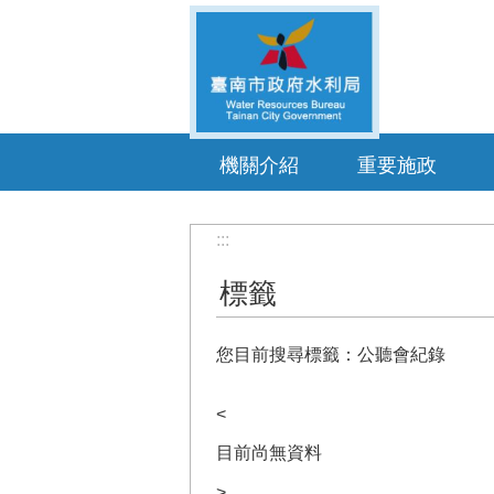
跳到主要內容區塊
機關介紹
重要施政
:::
標籤
您目前搜尋標籤：公聽會紀錄
<
目前尚無資料
>