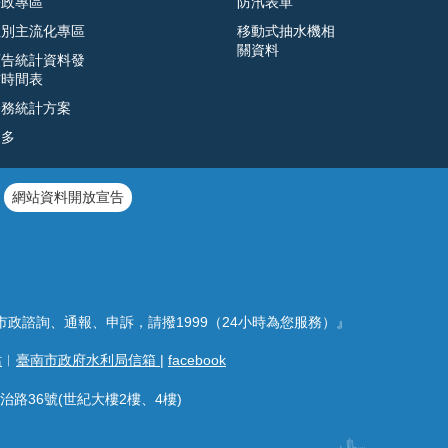
廉政專區
防汛表單
性別主流化專區
移動式抽水機相
關資料
預告統計資料發
布時間表
公務統計方案
更多
網站資料開放宣告
市政諮詢、通報、申訴，請撥1999（24小時為您服務）』
站
︱
臺南市政府水利局信箱
|
facebook
治路36號(世紀大樓2樓、4樓)