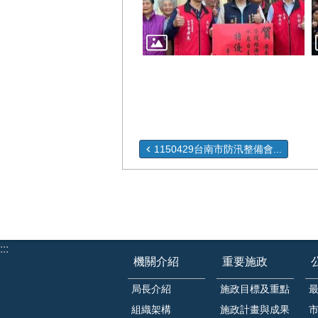
1150429台南市防汛整備會...
:::
機關介紹
重要施政
局長介紹
施政目標及重點
組織架構
施政計畫與成果