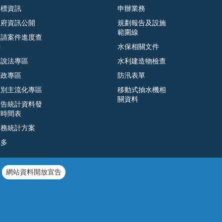
招標資訊
申辦業務
政府資訊公開
規劃報告及設施
範圍線
申請案件進度查
詢
水保相關文件
遊說法專區
水利建造物檢查
廉政專區
防汛表單
性別主流化專區
移動式抽水機相
關資料
預告統計資料發
布時間表
公務統計方案
更多
網站資料開放宣告