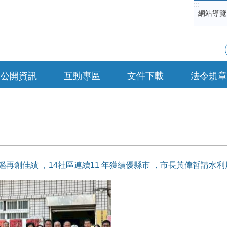
:::
網站導覽
公開資訊
互動專區
文件下載
法令規章
評鑑再創佳績 ，14社區連續11 年獲績優縣市 ，市長黃偉哲請