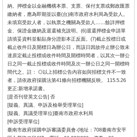
納。押標金以金融機構本票、支票、保付支票或郵政匯票
繳納者，應為即期並以臺(台)南市政府水利局為受款人。
未填寫受款人者，以執票之機關為受款人……餘詳押標
金、保證金繳納及退還補充說明。(6)退還押標金申請單
請填妥資料並黏貼身分證影本正反面。(7)截止投標日或
截止收件日及開標日為辦公日，而該日因故停止辦公致未
達原定截止投標或收件時間及開標時間者，以其次一辦公
日之同一截止投標或收件時間及次一辦公日之同一開標時
間代之。註： ◎以上招標公告內容如與招標文件不一致
者，請依政府採購法第41條向招標機關反映。 115.5.26
更正:新增承諾書。
[是否刊登英文公告] 否
[疑義、異議、申訴及檢舉受理單位]
[疑義、異議受理單位]臺南市政府水利局
[申訴受理單位]
臺南市政府採購申訴審議委員會-(地址：708臺南市安平