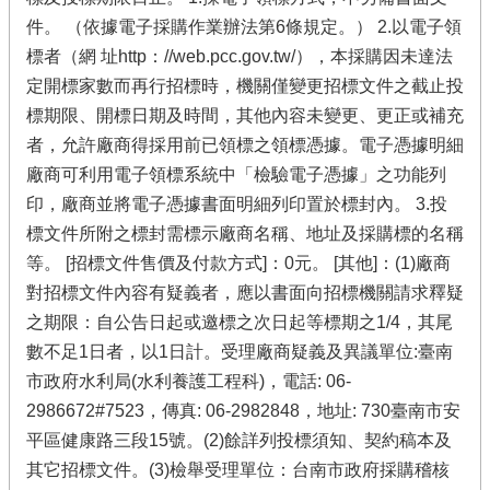
件。 （依據電子採購作業辦法第6條規定。） 2.以電子領
標者（網 址http：//web.pcc.gov.tw/），本採購因未達法
定開標家數而再行招標時，機關僅變更招標文件之截止投
標期限、開標日期及時間，其他內容未變更、更正或補充
者，允許廠商得採用前已領標之領標憑據。電子憑據明細
廠商可利用電子領標系統中「檢驗電子憑據」之功能列
印，廠商並將電子憑據書面明細列印置於標封內。 3.投
標文件所附之標封需標示廠商名稱、地址及採購標的名稱
等。 [招標文件售價及付款方式]：0元。 [其他]：(1)廠商
對招標文件內容有疑義者，應以書面向招標機關請求釋疑
之期限：自公告日起或邀標之次日起等標期之1/4，其尾
數不足1日者，以1日計。受理廠商疑義及異議單位:臺南
市政府水利局(水利養護工程科)，電話: 06-
2986672#7523，傳真: 06-2982848，地址: 730臺南市安
平區健康路三段15號。(2)餘詳列投標須知、契約稿本及
其它招標文件。(3)檢舉受理單位：台南市政府採購稽核