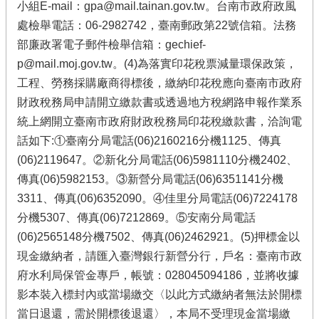
小組E-mail：gpa@mail.tainan.gov.tw。台南市政府政風
處檢舉電話：06-2982742，臺南郵政第22號信箱。法務
部廉政署電子郵件檢舉信箱：gechief-
p@mail.moj.gov.tw。(4)為落實印花稅票減量環保政策，
工程、勞務採購廠商得標後，繳納印花稅應向臺南市政府
財政稅務局申請開立繳款書或透過地方稅網路申報作業系
統上網開立臺南市政府財政稅務局印花稅繳款書，洽詢電
話如下:①臺南分局電話(06)2160216分機1125、傳真
(06)2119647。②新化分局電話(06)5981110分機2402、
傳真(06)5982153。③新營分局電話(06)6351141分機
3311、傳真(06)6352090。④佳里分局電話(06)7224178
分機5307、傳真(06)7212869。⑤安南分局電話
(06)2565148分機7502、傳真(06)2462921。(5)押標金以
現金繳納者，請匯入臺灣銀行新營分行，戶名：臺南市政
府水利局保管金專戶，帳號：028045094186，並將收據
影本裝入標封內或當場繳交〈以此方式繳納者無法於開標
當日退還，需於開標後退還〉，本局不受理現金當場繳