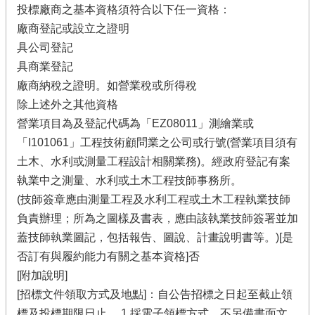
投標廠商之基本資格須符合以下任一資格：
廠商登記或設立之證明
具公司登記
具商業登記
廠商納稅之證明。如營業稅或所得稅
除上述外之其他資格
營業項目為及登記代碼為「EZ08011」測繪業或
「I101061」工程技術顧問業之公司或行號(營業項目須有
土木、水利或測量工程設計相關業務)。經政府登記有案
執業中之測量、水利或土木工程技師事務所。
(技師簽章應由測量工程及水利工程或土木工程執業技師
負責辦理；所為之圖樣及書表，應由該執業技師簽署並加
蓋技師執業圖記，包括報告、圖說、計畫說明書等。)[是
否訂有與履約能力有關之基本資格]否
[附加說明]
[招標文件領取方式及地點]：自公告招標之日起至截止領
標及投標期限日止。 1.採電子領標方式，不另備書面文