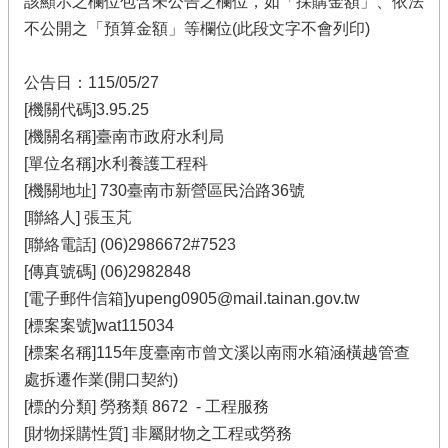
該顯示之欄位包含未公告之欄位，如「採購金額」、依法
不公開之「預算金額」等欄位(此段文字不會列印)
公告日：115/05/27
[機關代碼]3.95.25
[機關名稱]臺南市政府水利局
[單位名稱]水利養護工程科
[機關地址] 730臺南市新營區民治路36號
[聯絡人] 張玉芃
[聯絡電話] (06)2986672#7523
[傳真號碼] (06)2982848
[電子郵件信箱]yupeng0905@mail.tainan.gov.tw
[標案案號]wat115034
[標案名稱]115年度臺南市曾文溪以南雨水箱涵橫越管查
處拆遷作業(開口契約)
[標的分類] 勞務類 8672 - 工程服務
[財物採購性質] 非屬財物之工程或勞務