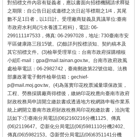
對招標文件內容有疑義者，應以書面向招標機關請求釋疑
之期限：自公告日起或邀標之次日起等標期之1/4，其尾
數不足1日者，以1日計。受理廠商疑義及異議單位:臺南
市政府水利局(污水養護工程科)，電話: 06-
2991111#7533，傳真: 06-2997028，地址: 730臺南市安
平區健康路三段15號。(2)餘詳列投標須知、契約稿本及
其它招標文件。(3)檢舉受理單位：台南市政府採購稽核
小組E-mail：gpa@mail.tainan.gov.tw。台南市政府政風
處檢舉電話：06-2982742，臺南郵政第22號信箱。法務
部廉政署電子郵件檢舉信箱：gechief-
p@mail.moj.gov.tw。(4)為落實印花稅票減量環保政策，
工程、勞務採購廠商得標後，繳納印花稅應向臺南市政府
財政稅務局申請開立繳款書或透過地方稅網路申報作業系
統上網開立臺南市政府財政稅務局印花稅繳款書，洽詢電
話如下:①臺南分局電話(06)2160216分機1125、傳真
(06)2119647。②新化分局電話(06)5981110分機2402、
傳真(06)5982153。③新營分局電話(06)6351141分機