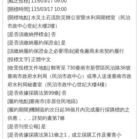
[截止投標] 115/03/17 09:00
[開標時間] 115/03/17 10:00
[開標地點] 水災土石流防災辦公室暨水利局開標室（民治
市政中心世紀大樓2樓）
[是否須繳納押標金] 否
[是否須繳納履約保證金] 是
[須繳納履約保證金之必要理由]避免廠商未依契約履行
[投標文字] 正體中文
[收受投標文件地點] 郵寄至 730臺南市新營區民治路36號
臺南市政府水利局（民治市政中心）或專人送達臺南市政
府水利局秘書室（民治市政中心世紀大樓4樓）
[是否依據採購法第99條] 否
[履約地點]臺南市(非原住民地區)
[履約期限]機關簽約次日起36個月內完成履行採購標的之
供應，，，詳契約書第7條
[是否刊登公報] 是
[是否依據採購法第11條之1，成立採購工作及審查小