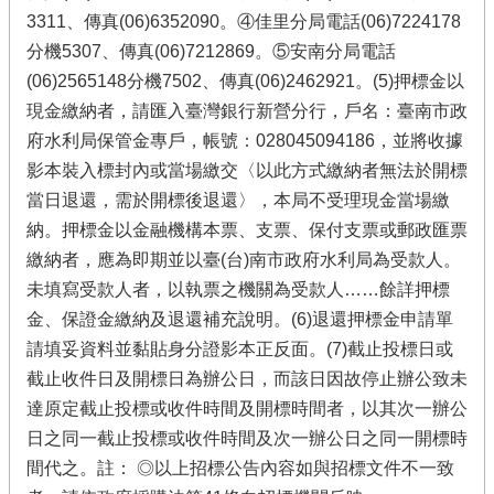
3311、傳真(06)6352090。④佳里分局電話(06)7224178
分機5307、傳真(06)7212869。⑤安南分局電話
(06)2565148分機7502、傳真(06)2462921。(5)押標金以
現金繳納者，請匯入臺灣銀行新營分行，戶名：臺南市政
府水利局保管金專戶，帳號：028045094186，並將收據
影本裝入標封內或當場繳交〈以此方式繳納者無法於開標
當日退還，需於開標後退還〉，本局不受理現金當場繳
納。押標金以金融機構本票、支票、保付支票或郵政匯票
繳納者，應為即期並以臺(台)南市政府水利局為受款人。
未填寫受款人者，以執票之機關為受款人……餘詳押標
金、保證金繳納及退還補充說明。(6)退還押標金申請單
請填妥資料並黏貼身分證影本正反面。(7)截止投標日或
截止收件日及開標日為辦公日，而該日因故停止辦公致未
達原定截止投標或收件時間及開標時間者，以其次一辦公
日之同一截止投標或收件時間及次一辦公日之同一開標時
間代之。註： ◎以上招標公告內容如與招標文件不一致