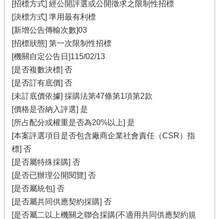
[招標方式] 經公開評選或公開徵求之限制性招標
[決標方式] 準用最有利標
[新增公告傳輸次數]03
[招標狀態] 第一次限制性招標
[機關自定公告日]115/02/13
[是否複數決標] 否
[是否訂有底價] 否
[未訂底價依據] 採購法第47條第1項第2款
[價格是否納入評選] 是
[所占配分或權重是否為20%以上] 是
[本案評選項目是否包含廠商企業社會責任（CSR）指
標] 否
[是否屬特殊採購] 否
[是否已辦理公開閱覽] 否
[是否屬統包] 否
[是否屬共同供應契約採購] 否
[是否屬二以上機關之聯合採購(不適用共同供應契約規