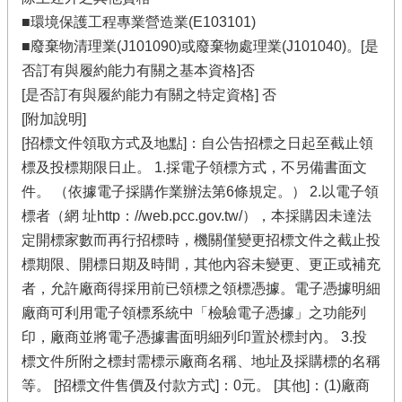
■環境保護工程專業營造業(E103101)
■廢棄物清理業(J101090)或廢棄物處理業(J101040)。[是
否訂有與履約能力有關之基本資格]否
[是否訂有與履約能力有關之特定資格] 否
[附加說明]
[招標文件領取方式及地點]：自公告招標之日起至截止領
標及投標期限日止。 1.採電子領標方式，不另備書面文
件。 （依據電子採購作業辦法第6條規定。） 2.以電子領
標者（網 址http：//web.pcc.gov.tw/），本採購因未達法
定開標家數而再行招標時，機關僅變更招標文件之截止投
標期限、開標日期及時間，其他內容未變更、更正或補充
者，允許廠商得採用前已領標之領標憑據。電子憑據明細
廠商可利用電子領標系統中「檢驗電子憑據」之功能列
印，廠商並將電子憑據書面明細列印置於標封內。 3.投
標文件所附之標封需標示廠商名稱、地址及採購標的名稱
等。 [招標文件售價及付款方式]：0元。 [其他]：(1)廠商