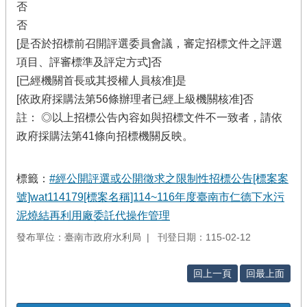
否
否
[是否於招標前召開評選委員會議，審定招標文件之評選
項目、評審標準及評定方式]否
[已經機關首長或其授權人員核准]是
[依政府採購法第56條辦理者已經上級機關核准]否
註： ◎以上招標公告內容如與招標文件不一致者，請依
政府採購法第41條向招標機關反映。
標籤：
#經公開評選或公開徵求之限制性招標公告[標案案
號]wat114179[標案名稱]114~116年度臺南市仁德下水污
泥燒結再利用廠委託代操作管理
發布單位：臺南市政府水利局
刊登日期：115-02-12
回上一頁
回最上面