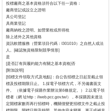
投標廠商之基本資格須符合以下任一資格：
廠商登記或設立之證明
具公司登記
具商業登記
廠商納稅之證明。如營業稅或所得稅
除上述外之其他資格
資訊軟體服務（營業項目代碼：I301010）之自然人或法
人。[確認無資格限制競爭情形]
是
[是否訂有與履約能力有關之基本資格]否
[附加說明]
[招標文件領取方式及地點]：自公告招標之日起至截止領
標及投標期限日止。 1.採電子領標方式，不另備書面文
件。 （依據電子採購作業辦法第6條規定。） 2.以電子領
標者（網 址http：//web.pcc.gov.tw/），本採購因未達法
定開標家數而再行招標時，機關僅變更招標文件之截止投
標期限、開標日期及時間，其他內容未變更、更正或補充