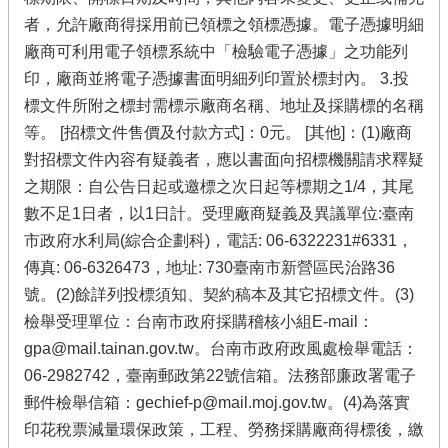
者，允許廠商得採用前已領標之領標憑據。電子憑據明細
廠商可利用電子領標系統中「檢驗電子憑據」之功能列
印，廠商並將電子憑據書面明細列印置於標封內。 3.投
標文件所附之標封需標示廠商名稱、地址及採購標的名稱
等。 [招標文件售價及付款方式]：0元。 [其他]：(1)廠商
對招標文件內容有疑義者，應以書面向招標機關請求釋疑
之期限：自公告日起或邀標之次日起等標期之1/4，其尾
數不足1日者，以1日計。受理廠商疑義及異議單位:臺南
市政府水利局(綜合企劃科)，電話: 06-6322231#6331，
傳真: 06-6326473，地址: 730臺南市新營區民治路36
號。(2)餘詳列投標須知、契約稿本及其它招標文件。(3)
檢舉受理單位：台南市政府採購稽核小組E-mail：
gpa@mail.tainan.gov.tw。台南市政府政風處檢舉電話：
06-2982742，臺南郵政第22號信箱。法務部廉政署電子
郵件檢舉信箱：gechief-p@mail.moj.gov.tw。(4)為落實
印花稅票減量環保政策，工程、勞務採購廠商得標後，繳