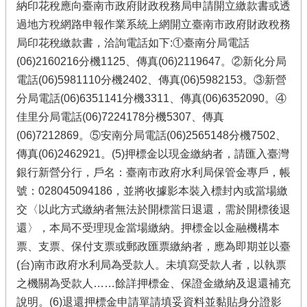
納印花稅應向臺南市政府財政稅務局申請開立繳款書或透
過地方稅網路申報作業系統上網開立臺南市政府財政稅務
局印花稅繳款書，洽詢電話如下:①臺南分局電話
(06)2160216分機1125、傳真(06)2119647。②新化分局
電話(06)5981110分機2402、傳真(06)5982153。③新營
分局電話(06)6351141分機3311、傳真(06)6352090。④
佳里分局電話(06)7224178分機5307、傳真
(06)7212869。⑤安南分局電話(06)2565148分機7502、
傳真(06)2462921。(5)押標金以現金繳納者，請匯入臺灣
銀行新營分行，戶名：臺南市政府水利局保管金專戶，帳
號：028045094186，並將收據影本裝入標封內或當場繳
交〈以此方式繳納者無法於開標當日退還，需於開標後退
還〉，本局不受理現金當場繳納。押標金以金融機構本
票、支票、保付支票或郵政匯票繳納者，應為即期並以臺
(台)南市政府水利局為受款人。未填寫受款人者，以執票
之機關為受款人……餘詳押標金、保證金繳納及退還補充
說明。(6)退還押標金申請單請填妥資料並黏貼身分證影