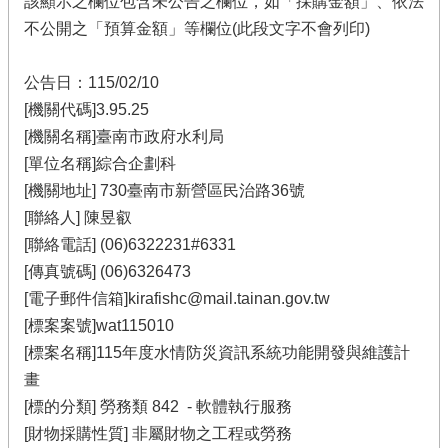
該顯示之欄位包含未公告之欄位，如「採購金額」、依法
不公開之「預算金額」等欄位(此段文字不會列印)
公告日：115/02/10
[機關代碼]3.95.25
[機關名稱]臺南市政府水利局
[單位名稱]綜合企劃科
[機關地址] 730臺南市新營區民治路36號
[聯絡人] 陳昱叡
[聯絡電話] (06)6322231#6331
[傳真號碼] (06)6326473
[電子郵件信箱]kirafishc@mail.tainan.gov.tw
[標案案號]wat115010
[標案名稱]115年度水情防災資訊系統功能開發與維護計
畫
[標的分類] 勞務類 842 - 軟體執行服務
[財物採購性質] 非屬財物之工程或勞務