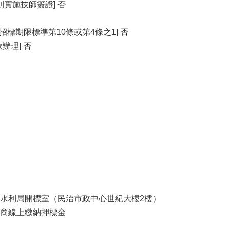
實施技師簽證] 否
招標期限標準第10條或第4條之1] 否
辦理] 否
室暨水利局開標室（民治市政中心世紀大樓2樓）
廠商線上繳納押標金