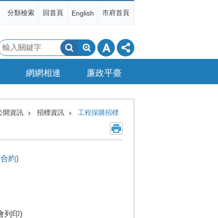
分類檢索
回首頁
市府首頁
English
搜
尋
網網相連
廉政平臺
公開資訊
招標資訊
工程採購招標
合約)
列印)