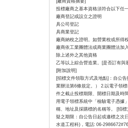
[廠商資格摘要]
投標廠商之基本資格須符合以下任
廠商登記或設立之證明
具公司登記
具商業登記
廠商納稅之證明。如營業稅或所得
廠商依工業團體法或商業團體法加
除上述外之其他資格
乙等以上綜合營造業。[是否訂有與
[附加說明]
[招標文件領取方式及地點]：自公
業辦法第6條規定。） 2.以電子領標者
件之截止投標期限、開標日期及時
用電子領標系統中「檢驗電子憑據」
稱、地址及採購標的名稱等。 [招標
疑之期限：自公告日起或邀標之次日
水道工程科)，電話: 06-298667