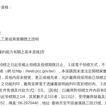
一資格：
稅
入工業或商業團體之證明
履約能力有關之基本資格]否
告招標之日起至截止領標及投標期限日止。 1.採電子領標方式，
（網 址http：//web.pcc.gov.tw/），本採購因未達法
間，其他內容未變更、更正或補充者，允許廠商得採用前已領標
之功能列印，廠商並將電子憑據書面明細列印置於標封內。 3.
文件售價及付款方式]：0元。 [其他]：(1)廠商對招標文件內
起等標期之1/4，其尾數不足1日者，以1日計。受理廠商疑義及
2#7652，傳真: 06-2970440，地址: 臺南市安平區健康路三段1