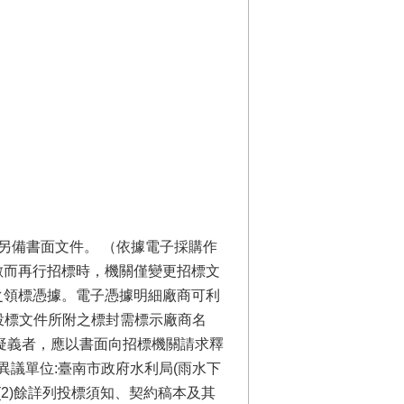
不另備書面文件。 （依據電子採購作
定開標家數而再行招標時，機關僅變更招標文
之領標憑據。電子憑據明細廠商可利
投標文件所附之標封需標示廠商名
容有疑義者，應以書面向招標機關請求釋
異議單位:臺南市政府水利局(雨水下
5號。(2)餘詳列投標須知、契約稿本及其