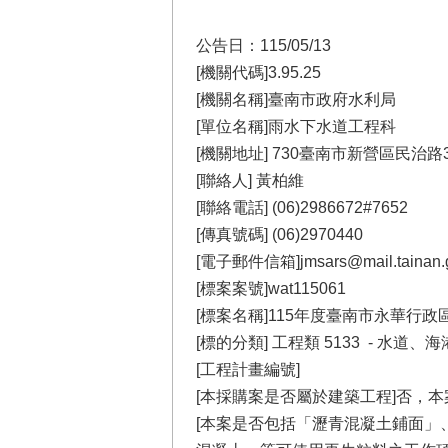
公告日：115/05/13
[機關代碼]3.95.25
[機關名稱]臺南市政府水利局
[單位名稱]雨水下水道工程科
[機關地址] 730臺南市新營區民治路
[聯絡人] 黃柏維
[聯絡電話] (06)2986672#7652
[傳真號碼] (06)2970440
[電子郵件信箱]jmsars@mail.tainan.g
[標案案號]wat115061
[標案名稱]115年度臺南市永華行
[標的分類] 工程類 5133 - 水
[工程計畫編號]
[本採購案是否屬於建築工程]否，
[本案是否包括「瀝青混凝土鋪面」