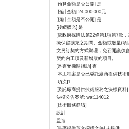
[預算金額是否公開] 是
[預計金額] 24,000,000元
[預計金額是否公開] 是
[後續擴充] 是
[依政府採購法第22條第1項第7款
擬保留擴充之期間、金額或數量(項
文另訂契約方式辦理，免召開議價會
契約內工項及新增履約項目。
[是否受機關補助] 否
[本工程案是否已委託廠商提供技術
[項次]1
[委託廠商提供技術服務之決標資料]
決標公告案號: wat114012
[技術服務範疇]
設計
監造
[是否提供英文招標文件] 未提供