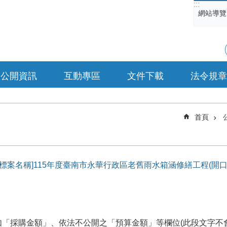
:::
網站導覽
公開資訊
互動專區
文件下載
法令規章
首頁
61[標案名稱]115年度臺南市永華行政區老舊雨水箱涵修繕工程(開口
「採購金額」、依法不公開之「預算金額」等欄位(此段文字不會