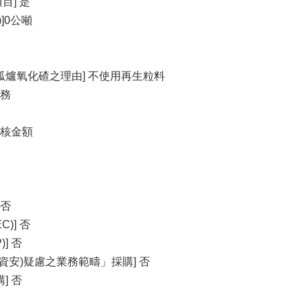
] 是
]0公噸
弧爐氧化碴之理由] 不使用再生粒料
勞務
查核金額
 否
)] 否
] 否
資安)疑慮之業務範疇」採購] 否
] 否