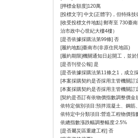
[押標金額度]120萬
[投標文字] 中文(正體字)，但特
[收受投標文件地點] 郵寄至 73
治市政中心世紀大樓4樓）
[是否依據採購法第99條] 否
[履約地點]臺南市(非原住民地區)
[履約期限]機關通知日起開工，並於
[是否刊登公報] 是
[是否依據採購法第11條之1，成立
[本案採購契約是否採用主管機關訂定
[本案採購契約是否採用主管機關訂定
[契約是否訂有依物價指數調整價金規
依特定個別項目:預拌混凝土、鋼筋、
依特定中分類項目:營造工程物價指數
依總指數漲跌幅調整幅度:2.5%
[是否屬災區重建工程] 否