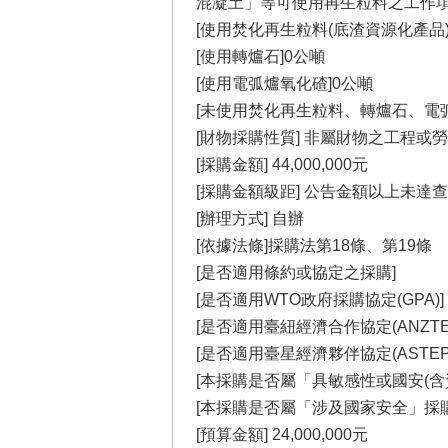
混凝土」等可使用再生粒料之工作項目
[使用焚化再生粒料(底渣資源化產品)
[使用轉爐石]0公噸
[使用電弧爐氧化碴]0公噸
[未使用焚化再生粒料、轉爐石、電
[財物採購性質] 非屬財物之工程或
[採購金額] 44,000,000元
[採購金額級距] 公告金額以上未達
[辦理方式] 自辦
[依據法條]採購法第18條、第19條
[是否適用條約或協定之採購]
[是否適用WTO政府採購協定(GPA)]
[是否適用臺紐經濟合作協定(ANZTEC
[是否適用臺星經濟夥伴協定(ASTEP)
[本採購是否屬「具敏感性或國安(含
[本採購是否屬「涉及國家安全」採購
[預算金額] 24,000,000元