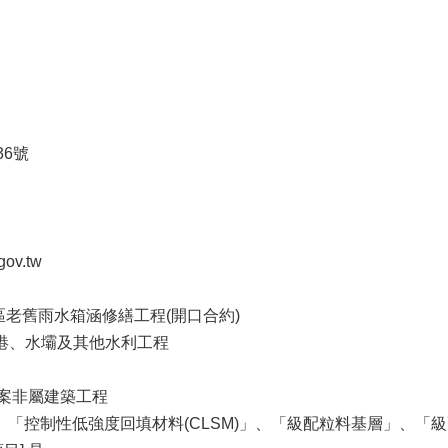
36號
ov.tw
政區老舊雨水箱涵修繕工程(開口合約)
道、海港、水壩及其他水利工程
本案非屬建築工程
、「控制性低強度回填材料(CLSM)」、「級配粒料基層」、「