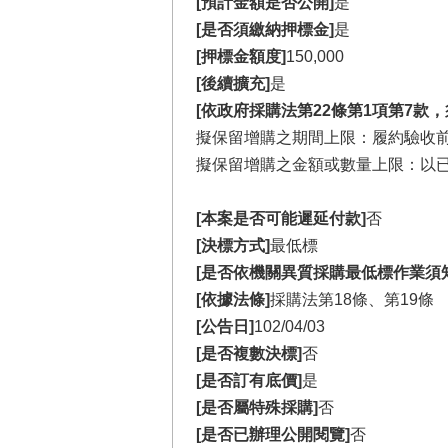
[預計金額是否公開]
是
[是否須繳納押標金]
是
[押標金額度]
150,000
[後續擴充]
是
[依政府採購法第22條第1項第7款
擬保留增購之期間上限：履約驗收
擬保留增購之金額或數量上限：以已
[本案是否可能遲延付款]
否
[決標方式]
最低標
[是否依機關異質採購最低標作業須
[依據法條]
採購法第18條、第19條
[公告日]
102/04/03
[是否複數決標]
否
[是否訂有底價]
是
[是否屬特殊採購]
否
[是否已辦理公開閱覽]
否