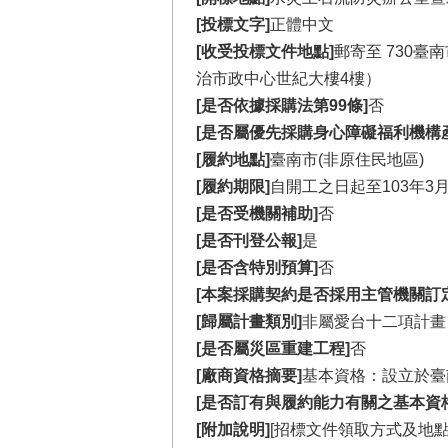
[投標文字]
正體中文
[收受投標文件地點]
郵寄至 730
治市政中心世紀大樓4樓）
[是否依據採購法第99條]
否
[是否屬優先採購身心障礙福利機構
[履約地點]
臺南市(非原住民地區)
[履約期限]
自開工之日起至103年3
[是否受機關補助]
否
[是否刊登公報]
是
[是否含特別預算]
否
[本案採購契約是否採用主管機關訂
[歸屬計畫類別]
非屬愛台十二項計畫
[是否屬災區重建工程]
否
[廠商資格摘要]
基本資格：設立於臺
[是否訂有與履約能力有關之基本資格
[附加說明]
[招標文件領取方式及地