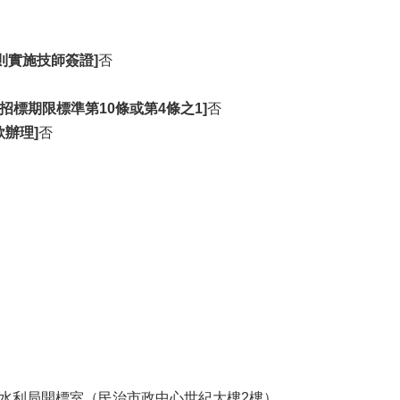
則實施技師簽證]
否
或招標期限標準第10條或第4條之1]
否
款辦理]
否
水利局開標室（民治市政中心世紀大樓2樓）