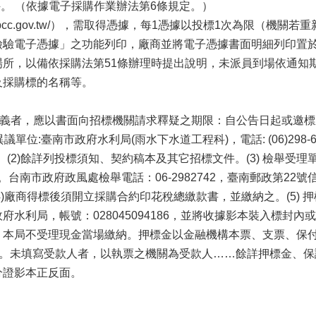
件。 （依據電子採購作業辦法第6條規定。）
web.pcc.gov.tw/），需取得憑據，每1憑據以投標1次為限（
檢驗電子憑據」之功能列印，廠商並將電子憑據書面明細列印置
所，以備依採購法第51條辦理時提出說明，未派員到場依通知期
及採購標的名稱等。
有疑義者，應以書面向招標機關請求釋疑之期限：自公告日起或邀標
臺南市政府水利局(雨水下水道工程科)，電話: (06)298-6672*7
。(2)餘詳列投標須知、契約稿本及其它招標文件。(3) 檢舉受理
an.gov.tw。台南市政府政風處檢舉電話：06-2982742，臺南郵
.gov.tw。(4)廠商得標後須開立採購合約印花稅總繳款書，並繳納之。
水利局，帳號：028045094186，並將收據影本裝入標封
，本局不受理現金當場繳納。押標金以金融機構本票、支票、保
人。未填寫受款人者，以執票之機關為受款人……餘詳押標金、保證
分證影本正反面。