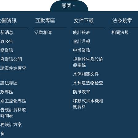
關閉
公開資訊
互動專區
文件下載
法令規章
最新消息
活動相簿
統計報表
相關法規
市政公告
會計月報
招標資訊
申辦業務
政府資訊公開
規劃報告及設施
範圍線
申請案件進度查
詢
水保相關文件
遊說法專區
水利建造物檢查
廉政專區
防汛表單
性別主流化專區
移動式抽水機相
關資料
預告統計資料發
布時間表
公務統計方案
更多