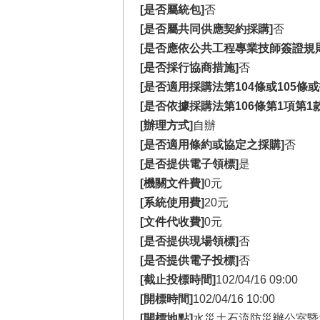
[是否屬統包]
否
[是否屬共同供應契約採購]
否
[是否應依公共工程專業技師簽證規
[是否採行協商措施]
否
[是否適用採購法第104條或105條
[是否依據採購法第106條第1項第1
[辦理方式]
自辦
[是否適用條約或協定之採購]
否
[是否提供電子領標]
是
[機關文件費]
0元
[系統使用費]
20元
[文件代收費]
0元
[是否提供現場領標]
否
[是否提供電子投標]
否
[截止投標時間]
102/04/16 09:00
[開標時間]
102/04/16 10:00
[開標地點]
水災土石流防災辦公室暨