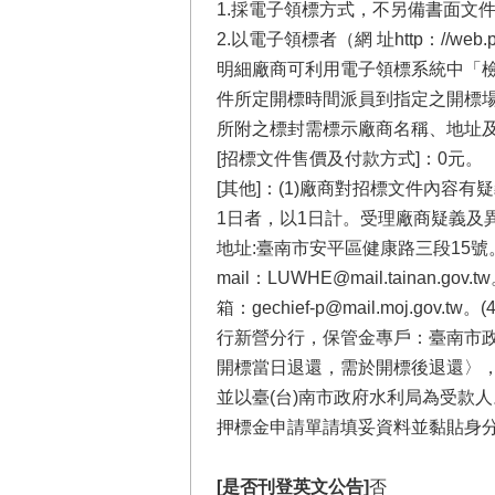
1.採電子領標方式，不另備書面文
2.以電子領標者（網 址http：//
明細廠商可利用電子領標系統中「
件所定開標時間派員到指定之開標場
所附之標封需標示廠商名稱、地址
[招標文件售價及付款方式]：0元。
[其他]：(1)廠商對招標文件內容
1日者，以1日計。受理廠商疑義及異議單位:
地址:臺南市安平區健康路三段15號
mail：LUWHE@mail.tain
箱：gechief-p@mail.moj
行新營分行，保管金專戶：臺南市政府
開標當日退還，需於開標後退還〉
並以臺(台)南市政府水利局為受款
押標金申請單請填妥資料並黏貼身
[是否刊登英文公告]
否