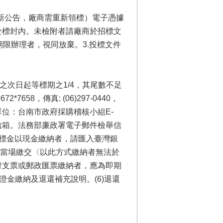
機關若重新公告，廠商需重新領標）電子憑據
於標封內。未檢附者請廠商於招標文
限辦理者，視同放棄。3.投標文件
之次日起等標期之1/4，其尾數不足
658，傳真: (06)297-0440，
單位：台南市政府採購稽核小組E-
政第22號信箱。法務部廉政署電子郵件檢舉信
(5) 押標金以現金繳納者，請匯入臺灣銀
內或當場繳交〈以此方式繳納者無法於
付支票或郵政匯票繳納者，應為即期
金繳納及退還補充說明。(6)退還