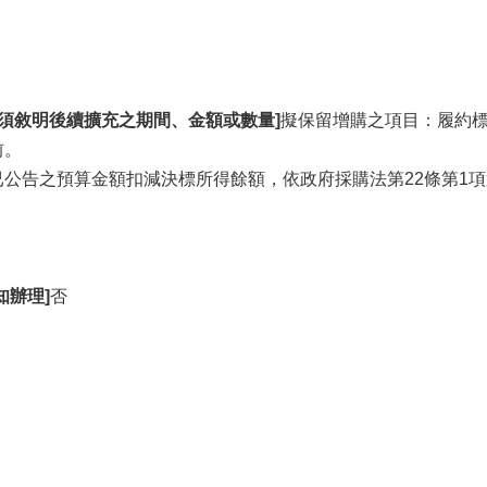
，須敘明後續擴充之期間、金額或數量]
擬保留增購之項目：履約
前。
公告之預算金額扣減決標所得餘額，依政府採購法第22條第1項
知辦理]
否