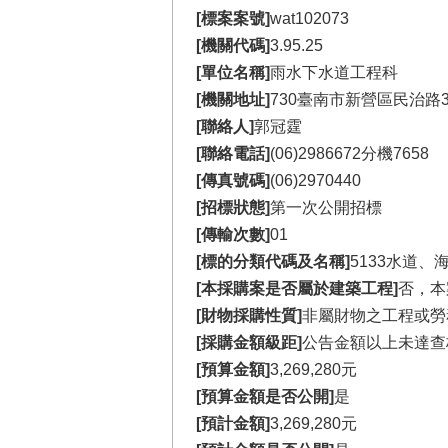
[標案案號]
wat102073
[機關代碼]
3.95.25
[單位名稱]
雨水下水道工程科
[機關地址]
730臺南市新營區民治路3
[聯絡人]
郭冠霆
[聯絡電話]
(06)2986672分機7658
[傳真號碼]
(06)2970440
[招標狀態]
第一次公開招標
[傳輸次數]
01
[標的分類代碼及名稱]
5133水道
[本採購案是否屬於建築工程]
否，本
[財物採購性質]
非屬財物之工程或勞
[採購金額級距]
公告金額以上未達查
[預算金額]
3,269,280元
[預算金額是否公開]
是
[預計金額]
3,269,280元