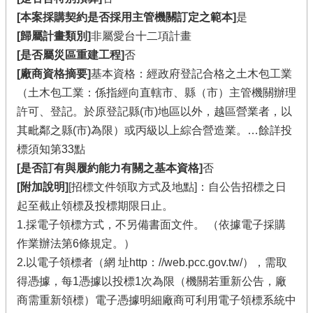
[本案採購契約是否採用主管機關訂定之範本]
是
[歸屬計畫類別]
非屬愛台十二項計畫
[是否屬災區重建工程]
否
[廠商資格摘要]
基本資格：經政府登記合格之土木包工業
（土木包工業：係指經向直轄市、縣（市）主管機關辦理
許可、登記。於原登記縣(市)地區以外，越區營業者，以
其毗鄰之縣(市)為限）或丙級以上綜合營造業。…餘詳投
標須知第33點
[是否訂有與履約能力有關之基本資格]
否
[附加說明]
[招標文件領取方式及地點]：自公告招標之日
起至截止領標及投標期限日止。
1.採電子領標方式，不另備書面文件。 （依據電子採購
作業辦法第6條規定。）
2.以電子領標者（網 址http：//web.pcc.gov.tw/），需取
得憑據，每1憑據以投標1次為限（機關若重新公告，廠
商需重新領標）電子憑據明細廠商可利用電子領標系統中