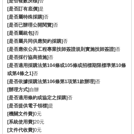
[是否複數決標]
否
[是否訂有底價]
是
[是否屬特殊採購]
否
[是否已辦理公開閱覽]
否
[是否屬統包]
否
[是否屬共同供應契約採購]
否
[是否應依公共工程專業技師簽證規則實施技師簽證]
否
[是否採行協商措施]
否
[是否適用採購法第104條或105條或招標期限標準第10條
或第4條之1]
否
[是否依據採購法第106條第1項第1款辦理]
否
[辦理方式]
自辦
[是否適用條約或協定之採購]
否
[是否提供電子領標]
是
[機關文件費]
0元
[系統使用費]
20元
[文件代收費]
0元