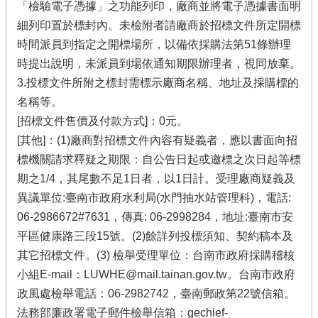
「檢驗電子憑據」之功能列印，廠商並將電子憑據書面明
細列印置於標封內。未檢附者請廠商於招標文件所定開標
時間派員到指定之開標場所，以備依採購法第51條辦理
時提出說明，未派員到場依通知期限辦理者，視同放棄。
3.投標文件所附之標封需標示廠商名稱、地址及採購標的
名稱等。
[招標文件售價及付款方式]：0元。
[其他]：(1)廠商對招標文件內容有疑義者，應以書面向招
標機關請求釋疑之期限：自公告日起或邀標之次日起等標
期之1/4，其尾數不足1日者，以1日計。受理廠商疑義及
異議單位:臺南市政府水利局(水門抽水站管理科)，電話:
06-2986672#7631，傳真: 06-2998284，地址:臺南市安
平區健康路三段15號。(2)餘詳列投標須知、契約稿本及
其它招標文件。(3) 檢舉受理單位：台南市政府採購稽核
小組E-mail：LUWHE@mail.tainan.gov.tw。台南市政府
政風處檢舉電話：06-2982742，臺南郵政第22號信箱。
法務部廉政署電子郵件檢舉信箱：gechief-