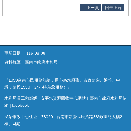
回上一頁
回最上面
更新日期：
115-08-08
資料維護：臺南市政府水利局
『1999台南市民服務熱線，用心為您服務。市政諮詢、通報、申
訴，請撥1999（24小時為您服務）』
水利局員工內部網
|
安平水資源回收中心網站
︱
臺南市政府水利局信
箱
|
facebook
民治市政中心住址：730201 台南市新營區民治路36號(世紀大樓2
樓、4樓)