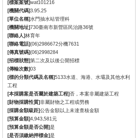
[標案案號]
wat101216
[機關代碼]
3.95.25
[單位名稱]
水門抽水站管理科
[機關地址]
730臺南市新營區民治路36號
[聯絡人]
林育年
[聯絡電話]
(06)2986672分機7631
[傳真號碼]
(06)2998284
[招標狀態]
第二次及以後公開招標
[傳輸次數]
03
[標的分類代碼及名稱]
5133水道、海港、水壩及其他水利
工程
[本採購案是否屬於建築工程]
否，本案非屬建築工程
[財物採購性質]
非屬財物之工程或勞務
[採購金額級距]
公告金額以上未達查核金額
[預算金額]
4,943,581元
[預算金額是否公開]
是
[是否須繳納押標金]
是