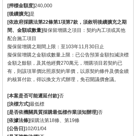
[押標金額度]
240,000
[後續擴充]
是
[依政府採購法第22條第1項第7款，須敘明後續擴充之期
間、金額或數量]
擬保留增購之項目：契約內工項或其他
配合施工項目
擬保留增購之期間上限：至103年11月30日止
擬保留增購之金額或數量上限：已公告預算金額扣減決標
金額之餘額，及其他經費270萬元，增購項目若契約已
有，則該項單價比照原契約單價，以原契約條件及價金續
約核算付款，得以換文方式辦理，免召開議價會議。
[本案是否可能遲延付款]
否
[決標方式]
最低標
[是否依機關異質採購最低標作業須知辦理]
否
[依據法條]
採購法第18條、第19條
[公告日]
102/01/04