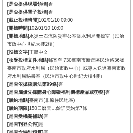
[是否提供現場領標]
否
[是否提供電子投標]
否
[截止投標時間]
102/01/10 09:00
[開標時間]
102/01/10 10:00
[開標地點]
水災土石流防災辦公室暨水利局開標室（民治
市政中心世紀大樓2樓）
[投標文字]
正體中文
[收受投標文件地點]
郵寄至 730臺南市新營區民治路36號
臺南市政府水利局（民治市政中心）或專人送達臺南市政
府水利局秘書室（民治市政中心世紀大樓4樓）
[是否依據採購法第99條]
否
[是否屬優先採購身心障礙福利機構產品或勞務]
否
[履約地點]
臺南市(非原住民地區)
[履約期限]
150日曆天…餘詳契約第7條
[是否受機關補助]
否
[是否刊登公報]
是
[是否含特別預算]
否