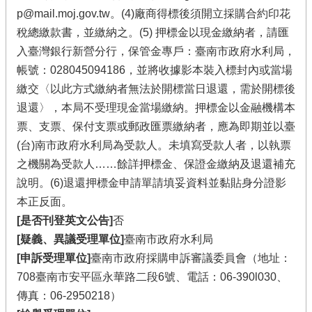
p@mail.moj.gov.tw。(4)廠商得標後須開立採購合約印花
稅總繳款書，並繳納之。(5) 押標金以現金繳納者，請匯
入臺灣銀行新營分行，保管金專戶：臺南市政府水利局，
帳號：028045094186，並將收據影本裝入標封內或當場
繳交〈以此方式繳納者無法於開標當日退還，需於開標後
退還〉，本局不受理現金當場繳納。押標金以金融機構本
票、支票、保付支票或郵政匯票繳納者，應為即期並以臺
(台)南市政府水利局為受款人。未填寫受款人者，以執票
之機關為受款人……餘詳押標金、保證金繳納及退還補充
說明。(6)退還押標金申請單請填妥資料並黏貼身分證影
本正反面。
[是否刊登英文公告]
否
[疑義、異議受理單位]
臺南市政府水利局
[申訴受理單位]
臺南市政府採購申訴審議委員會（地址：
708臺南市安平區永華路二段6號、電話：06-390l030、
傳真：06-2950218）