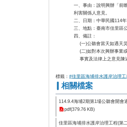
一、事由：說明興辦「前瞻
利害關係人意見。
二、日期：中華民國114年9
三、地點：臺南市佳里區公
四、備註：
(一)公聽會當天如遇
(二)如對本次興辦事業
事實及法律上之意見陳
標籤：
#佳里區海埔排水護岸治理工程
相關檔案
114.9.4海埔2期第1場公聽會開
pdf(379.76 KB)
佳里區海埔排水護岸治理工程(第