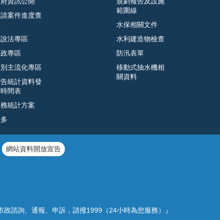
政府資訊公開
規劃報告及設施
範圍線
申請案件進度查
詢
水保相關文件
遊說法專區
水利建造物檢查
廉政專區
防汛表單
性別主流化專區
移動式抽水機相
關資料
預告統計資料發
布時間表
公務統計方案
更多
網站資料開放宣告
市政諮詢、通報、申訴，請撥1999（24小時為您服務）』