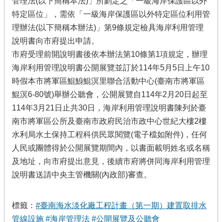
管理法(以下簡稱本法)」所劃定之「一級海岸保護區以外
特定區位」，需依「一級海岸保護區以外特定區位利用管
理辦法(以下簡稱本辦法)」第9條規定檢具海岸利用管理
說明書向市府提出申請。
市府受理前開說明書後依本辦法第10條第1項規定，辦理
海岸利用管理說明書公開展覽並訂於114年5月5日上午10
時假本市將軍區鯤鯓鯤溟里聯合活動中心(臺南市將軍區
鯤溟6-80號)舉辦公聽會，公開展覽自114年2月20日起至
114年3月21日止共30日，海岸利用管理說明書陳列於臺
南市將軍區公所及臺南市政府民治市政中心世紀大樓2樓
水利局水土保持工程科供民眾閱覽(電子檔如附件)，任何
人民或團體得於公開展覽期間內，以書面載明姓名或名稱
及地址，向市府提出意見，後續市府將併同海岸利用管理
說明書送請中央主管機關(內政部)審查。
標籤：
#臺南海水淡化廠工程計畫（第一期）建置取排水
管線設施
#海岸管理法
#公開展覽及公聽會