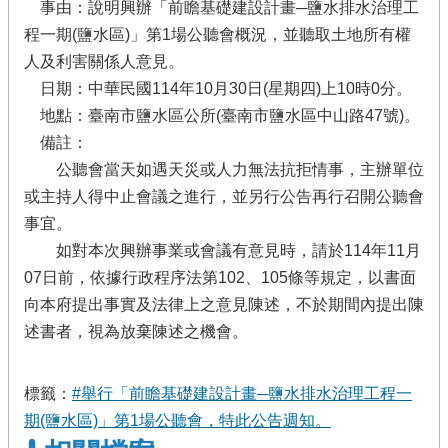
事由：說明興辦「前瞻基礎建設計畫─鹽水排水治理工
程一期(鹽水區)」第1場公聽會概況，並聽取土地所有權
人及利害關係人意見。
日期：中華民國114年10月30日(星期四)上10時0分。
地點：臺南市鹽水區公所(臺南市鹽水區中山路47號)。
備註：
公聽會當天如遇天災或人力無法抗拒情事，主辦單位
或主持人得中止會議之進行，並另行公告再行召開公聽會
事宜。
如對本次興辦事業或會議有意見時，請於114年11月
07日前，依據行政程序法第102、105條等規定，以書面
向本府提出事實及法律上之意見陳述，不於期間內提出陳
述書者，視為放棄陳述之機會。
標籤：
#舉行「前瞻基礎建設計畫─鹽水排水治理工程一
期(鹽水區)」第1場公聽會，特此公告週知。