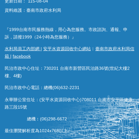
更新日期：
115-08-04
資料維護：臺南市政府水利局
『1999台南市民服務熱線，用心為您服務。市政諮詢、通報、申
訴，請撥1999（24小時為您服務）』
水利局員工內部網
|
安平水資源回收中心網站
︱
臺南市政府水利局信
箱
|
facebook
民治市政中心住址：730201 台南市新營區民治路36號(世紀大樓2
樓、4樓)
民治市政中心電話：總機(06)632-2231
永華辦公室住址：(安平水資源回收中心)708011 台南市安平區健康
路三段15號
總機︰(06)298-6672
最佳瀏覽解析度為1024x768以上