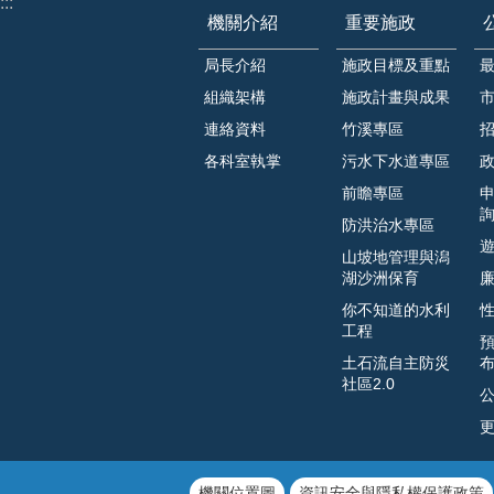
:::
機關介紹
重要施政
局長介紹
施政目標及重點
組織架構
施政計畫與成果
連絡資料
竹溪專區
各科室執掌
污水下水道專區
前瞻專區
防洪治水專區
山坡地管理與潟
湖沙洲保育
你不知道的水利
工程
土石流自主防災
社區2.0
機關位置圖
資訊安全與隱私權保護政策