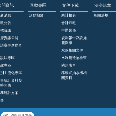
公開資訊
互動專區
文件下載
法令規章
最新消息
活動相簿
統計報表
相關法規
市政公告
會計月報
招標資訊
申辦業務
政府資訊公開
規劃報告及設施
範圍線
申請案件進度查
詢
水保相關文件
遊說法專區
水利建造物檢查
廉政專區
防汛表單
性別主流化專區
移動式抽水機相
關資料
預告統計資料發
布時間表
公務統計方案
更多
網站資料開放宣告