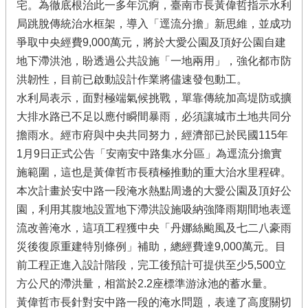
宅。為徹底根治此一多年沉痾，臺南市長黃偉哲指示水利
局跳脫傳統治水框架，導入「逕流分擔」新思維，並成功
爭取中央經費9,000萬元，將於大愛公園及頂好公園自建
地下滯洪池，盼透過公共設施「一地兩用」，強化都市防
洪韌性，目前已啟動設計作業將儘速發包動工。
水利局表示，面對極端氣候挑戰，單靠傳統加高堤防或擴
大排水路已不足以應付瞬間暴雨，必須讓城市土地共同分
擔雨水。經市府與中央共同努力，經濟部已於民國115年
1月9日正式公告「安南安中路集水分區」為逕流分擔實
施範圍，這也是黃偉哲市長積極推動的重大治水里程碑。
本次計畫於安中路一段淹水熱點周邊的大愛公園及頂好公
園，利用其腹地設置地下滯洪設施吸納強降雨期間地表逕
流改善淹水，這項工程獲中央「丹娜絲颱風及七二八豪雨
災後復原重建特別條例」補助，總經費達9,000萬元。目
前工程正進入設計階段，完工後預計可提供至少5,500立
方公尺的滯洪量，相當於2.2座標準游泳池的蓄水量。
黃偉哲市長針對安中路一段的淹水問題，表達了高度關切