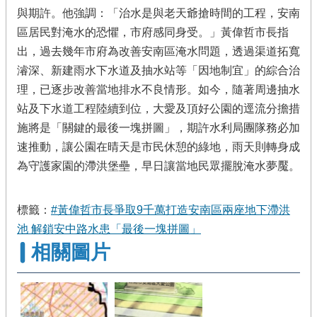
與期許。他強調：「治水是與老天爺搶時間的工程，安南
區居民對淹水的恐懼，市府感同身受。」黃偉哲市長指
出，過去幾年市府為改善安南區淹水問題，透過渠道拓寬
濬深、新建雨水下水道及抽水站等「因地制宜」的綜合治
理，已逐步改善當地排水不良情形。如今，隨著周邊抽水
站及下水道工程陸續到位，大愛及頂好公園的逕流分擔措
施將是「關鍵的最後一塊拼圖」，期許水利局團隊務必加
速推動，讓公園在晴天是市民休憩的綠地，雨天則轉身成
為守護家園的滯洪堡壘，早日讓當地民眾擺脫淹水夢魘。
標籤：
#黃偉哲市長爭取9千萬打造安南區兩座地下滯洪
池 解鎖安中路水患「最後一塊拼圖」
相關圖片