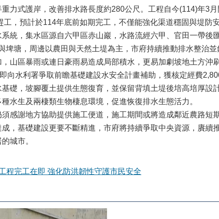
重力式護岸，改善排水路長度約280公尺。工程自今(114)年3
力趕工，預計於114年底前如期完工，不僅能強化渠道穩固與堤防
系統，集水區源自六甲區赤山巖，水路流經六甲、官田一帶後匯入
丘陵與埤塘，周邊以農田與天然土堤為主，市府持續推動排水整治
加，山區暴雨或連日豪雨易造成局部積水，更易加劇坡地土方沖
立即向水利署爭取前瞻基礎建設水安全計畫補助，獲核定經費2,8
水基礎，坡腳覆土提供生態復育，並保留背填土堤後培高培厚設
多種水生及兩棲類生物棲息環境，促進恢復排水生態活力。
仍須感謝地方協助提供施工便道，施工期間或將造成鄰近農路短
達成，基礎建設更要不斷精進，市府將持續爭取中央資源，賡續
居的城市。
工程完工在即 強化防洪韌性守護市民安全