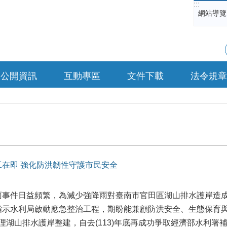
:::
網站導覽
公開資訊
互動專區
文件下載
法令規章
在即 強化防洪韌性守護市民安全
雨事件日益頻繁，為減少強降雨對臺南市官田區湖山排水護岸造
指示水利局啟動應急整治工程，期盼能兼顧防洪安全、生態保育
辦理湖山排水護岸整建，自去(113)年底再成功爭取經濟部水利署補