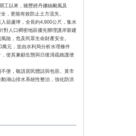
月開工以來，雖歷經丹娜絲颱風及
安全，更能有效防止土方流失。
葫蘆埤，全長約4,900公尺，集水
並針對人口稠密地區優先辦理護岸新建
刷風險，危及民眾生命財產安全。
00萬元，並由水利局分析水理條件
計，使其兼顧生態與日後清疏維護便
期不便，敬請居民體諒與包容。黃市
推動湖山排水系統性整治，強化防洪