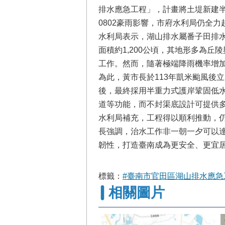
排水應急工程」，計畫將土堤新建半
0802豪雨影響，市府水利局仍全
水利局表示，湖山排水屬番子田排水
面積約1,200公頃，其地形多為
工作。然而，隨著極端降雨機率增
為此，黃市長於113年凱米颱風後
後，最終採用半重力式護岸鞏固低
道等功能，而不封渠底設計可提供
水利局補充，工程得以順利推動，
長強調，治水工作非一朝一夕可以
韌性，打造臺南成為更安全、更宜
標籤：
#臺南市官田區湖山排水應急
相關圖片