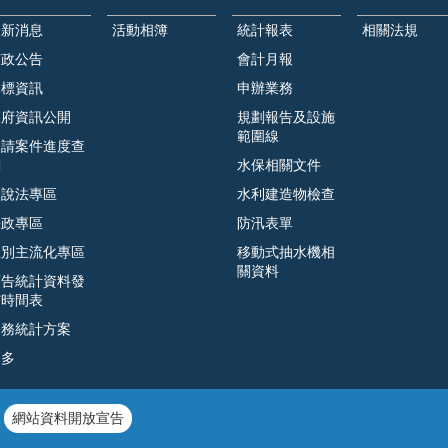
最新消息
活動相簿
統計報表
相關法規
市政公告
會計月報
招標資訊
申辦業務
政府資訊公開
規劃報告及設施
範圍線
申請案件進度查
詢
水保相關文件
遊說法專區
水利建造物檢查
廉政專區
防汛表單
性別主流化專區
移動式抽水機相
關資料
預告統計資料發
布時間表
公務統計方案
更多
網站資料開放宣告