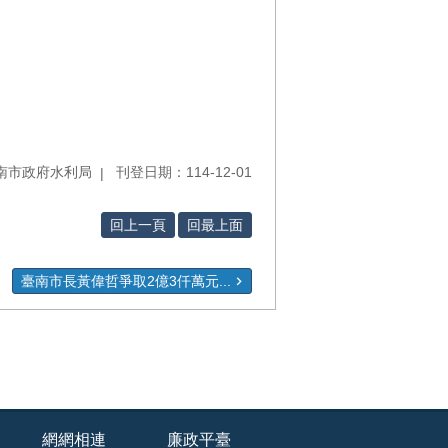
南市政府水利局
刊登日期：114-12-01
回上一頁
回最上面
臺南市長黃偉哲爭取2億3仟萬元...
網網相連
廉政平臺