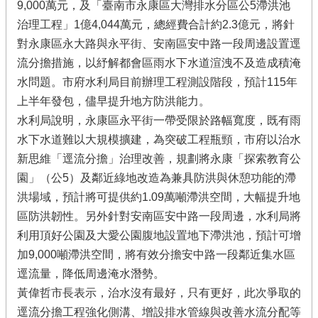
9,000萬元，及「臺南市永康區大灣排水分區公5滯洪池
治理工程」1億4,044萬元，總經費合計約2.3億元，將針
對永康區永大路與永平街、安南區安中路一段周邊設置逕
流分擔措施，以紓解都會區雨水下水道渲洩不及造成積淹
水問題。市府水利局目前辦理工程測設階段，預計115年
上半年發包，儘早提升地方防洪能力。
水利局說明，永康區永平街一帶受限於路幅寬度，既有雨
水下水道難以大規模擴建，為突破工程瓶頸，市府以治水
新思維「逕流分擔」治理改善，規劃將永康「探索教育公
園」（公5）及鄰近綠地改造為兼具防洪與休憩功能的滯
洪場域，預計將可提供約1.09萬噸滯洪空間，大幅提升地
區防洪韌性。另外針對安南區安中路一段周邊，水利局將
利用頂好公園及大愛公園腹地設置地下滯洪池，預計可增
加9,000噸滯洪空間，將有效分擔安中路一段鄰近集水區
逕流量，降低周邊淹水潛勢。
黃偉哲市長表示，治水沒有最好，只有更好，此次爭取的
逕流分擔工程強化側溝、增設排水管線與改善水流分配等