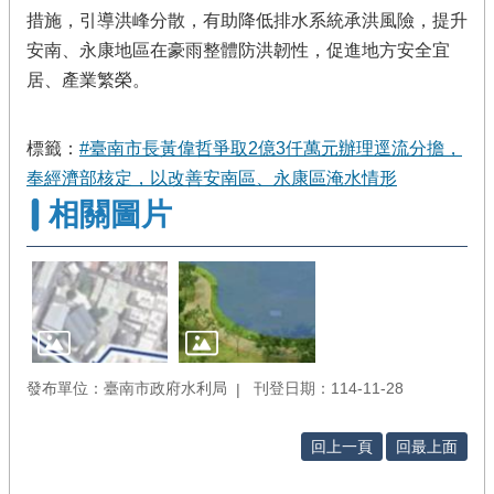
措施，引導洪峰分散，有助降低排水系統承洪風險，提升
安南、永康地區在豪雨整體防洪韌性，促進地方安全宜
居、產業繁榮。
標籤：
#臺南市長黃偉哲爭取2億3仟萬元辦理逕流分擔，
奉經濟部核定，以改善安南區、永康區淹水情形
相關圖片
發布單位：臺南市政府水利局
刊登日期：114-11-28
回上一頁
回最上面