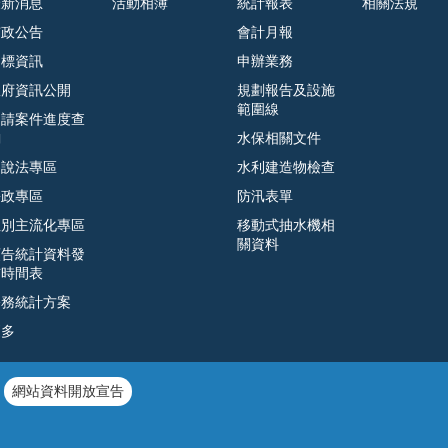
最新消息
活動相簿
統計報表
相關法規
市政公告
會計月報
招標資訊
申辦業務
政府資訊公開
規劃報告及設施
範圍線
申請案件進度查
詢
水保相關文件
遊說法專區
水利建造物檢查
廉政專區
防汛表單
性別主流化專區
移動式抽水機相
關資料
預告統計資料發
布時間表
公務統計方案
更多
網站資料開放宣告