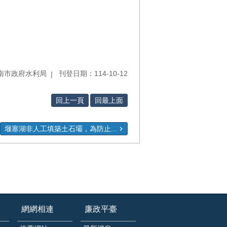
南市政府水利局
刊登日期：114-10-12
回上一頁
回最上面
堰塞湖非人工填築土石壩，為防止...
網網相連
廉政平臺