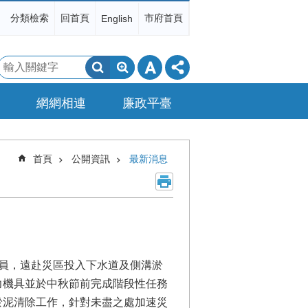
分類檢索
回首頁
市府首頁
English
搜
尋
網網相連
廉政平臺
首頁
公開資訊
最新消息
員，遠赴災區投入下水道及側溝淤
力機具並於中秋節前完成階段性任務
淤泥清除工作，針對未盡之處加速災