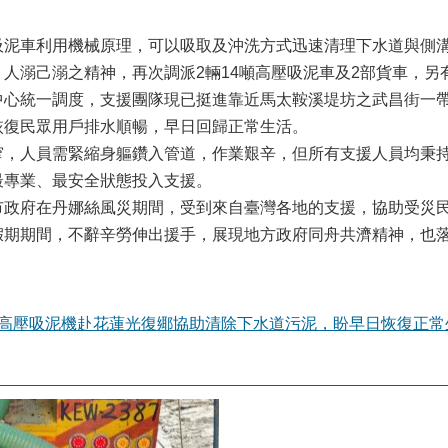
吸泥車利用機械原理，可以吸取及沖洗方式迅速清理下水道與側
人溺己溺之精神，再次調派2輛14噸高壓吸泥車及2部貨車，另
中心統一調度，支援團隊現已挺進靠近馬太鞍溪堤坊之武昌街一
恢復民眾用戶排水順暢，早日回歸正常生活。
窄，人員需緊縮身軀鑽入管道，作業艱辛，但所有支援人員均秉
最專業、最安全狀態投入支援。
市政府在丹娜絲風災期間，受到來自臺灣各地的支援，協助受災
假期期間，不辭辛勞伸出援手，展現地方政府同舟共濟精神，也
局高壓吸泥機赴花蓮光復鄊協助清除下水道污泥，盼早日恢復正常