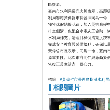
區復原。
臺南市水利局長邱忠川表示，高壓
利局響應黃偉哲市長發揮同島一命、
犧牲休假馳援花蓮，加入災害應變
排空側溝，也配合水電志工協助，
水利局補充，清理目標側溝寬度狹
完成安全教育與裝備檢點，確保以
黃偉哲市長表示，同島一命，臺南
原重要性。此次市府同仁與廠商於
恢復正常生活盡一份心力。
標籤：
#黃偉哲市長再度指派水利
相關圖片