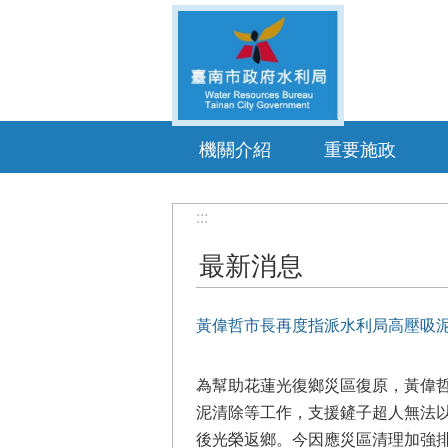
跳到主要內容區塊
機關介紹
重要施政
:::
最新消息
黃偉哲市長再度指派水利局高壓吸
為幫助花蓮光復鄉災區復原，黃偉
泥清除等工作，支援鏟子超人無法
後光榮返鄉。今因應災區清理加強